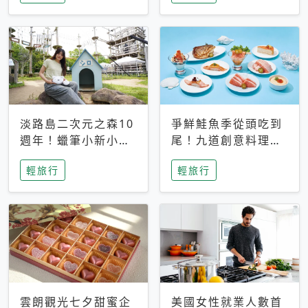
花費24萬
步開吃
淡路島二次元之森10
爭鮮鮭魚季從頭吃到
週年！蠟筆小新小白
尾！九道創意料理、
多功能隨身包豪華套
鮭魚扇滿額送與父親
輕旅行
輕旅行
票登場
節聚餐亮點
雲朗觀光七夕甜蜜企
美國女性就業人數首