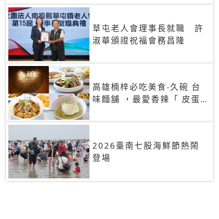
草屯老人會理事長就職 許
淑華頒證祝福會務昌隆
高雄楠梓必吃美食-久碗 台
味麵舖 ，最愛香辣「 皮蛋
花椒拌麵 」，古早懷舊味
「蒸蛋湯」大人小孩都愛
2026臺南七股海鮮節熱鬧
登場