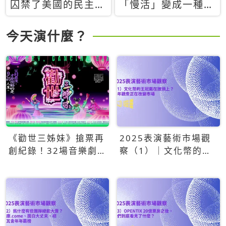
囚禁了美國的民主？
「慢活」變成一種商
當民主威脅到特權，
品：社群時代，資本
經濟學家長達半世紀
主義如何包裝你的休
今天演什麼？
的反撲計畫
閒時光
《勸世三姊妹》搶票再
2025表演藝術市場觀
創紀錄！32場音樂劇
察（1）｜文化幣的王
狂賣5萬張！
冠戴在誰頭上？青年觀
眾正在改變市場