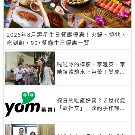
2026年8月壽星生日餐廳優惠！火鍋、燒烤、
吃到飽，90+餐廳生日優惠一覽
啦啦隊的檸檬、李雅英、李
晧禎體驗水上芭蕾！變成三
人打水 表情逐漸失控
假日約吃飯好累？Ｚ世代瘋
「軟社交」 改約手作課、
品鑑會，靠共同體驗真正充
電