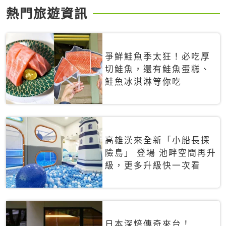
熱門旅遊資訊
爭鮮鮭魚季太狂！必吃厚
切鮭魚，還有鮭魚蛋糕、
鮭魚冰淇淋等你吃
高雄漢來全新「小船長探
險島」 登場 池畔空間再升
級，更多升級快一次看
日本深焙傳奇來台！