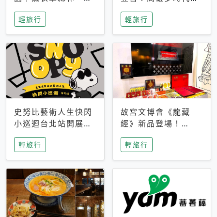
燒肉、森彥咖啡體驗
8/7開養殖中心、9月
輕旅行
輕旅行
分享
巡迴台北
史努比藝術人生快閃
故宮文博會《龍藏
小巡迴台北站開展！
經》新品登場！
松菸百款花生漫畫限
Hello Taiwan盒
輕旅行
輕旅行
定商品同步登場
玩、硃批貼紙與限定
優惠一次看