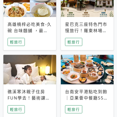
高雄楠梓必吃美食-久
星巴克三座特色門市
碗 台味麵舖 ，最愛
慢旅行！羅東林場、
香辣「 皮蛋花椒拌麵
大溪公園、清水中山
輕旅行
輕旅行
」，古早懷舊味「蒸
收藏森林歷史與海風
蛋湯」大人小孩都愛
礁溪寒沐親子住房
台南安平港點吃到飽
FUN學去！藝術課、
｜亞果薈中餐廳55道
Buffet與宜蘭童玩節
港式料理現點現做，
輕旅行
輕旅行
兩天一夜一次玩
叉燒烤鴨、乾炒牛河
必吃