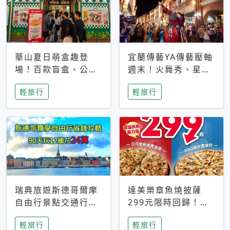
華山夏日萌盒趣登
宜蘭傳藝YA傳藝壓軸
場！百款盲盒、公仔
週末！火舞秀、星光
與人氣IP暑假一次開
踩街與七夕石聖爺祈
輕旅行
輕旅行
箱
福登場
瑞典旅遊斯德哥爾摩
達美樂章魚燒披薩
自由行景點交通行程
299元限時回歸！父
花費省錢攻略 90天
親節火山套餐499
輕旅行
輕旅行
玩12國亞歐洲自由行
元、分享餐829元同