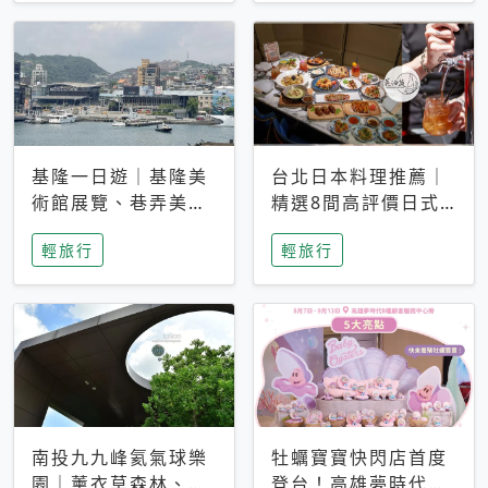
基隆一日遊｜基隆美
台北日本料理推薦｜
術館展覽、巷弄美食
精選8間高評價日式
與療癒咖啡館完整攻
餐廳、餐酒館、鐵板
輕旅行
輕旅行
略
燒、居酒屋、火鍋與
壽喜燒
南投九九峰氦氣球樂
牡蠣寶寶快閃店首度
園｜薰衣草森林、就
登台！高雄夢時代