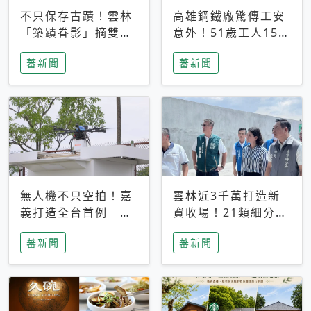
不只保存古蹟！雲林
高雄鋼鐵廠驚傳工安
「築蹟眷影」摘雙金
意外！51歲工人15米
躍上國際舞台
高處墜落亡
蕃新聞
蕃新聞
無人機不只空拍！嘉
雲林近3千萬打造新
義打造全台首例 無
資收場！21類細分類
人機物流狂飛1100公
清潔隊更安全
蕃新聞
蕃新聞
里拚商轉