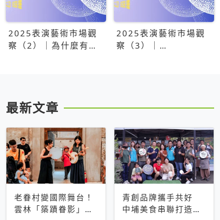
2025表演藝術市場觀
2025表演藝術市場觀
察（2）｜為什麼有些
察（3）｜
團隊總能大賣？達
OPENTIX20億票房之
康.come、面白大丈
後，我們到底看見了什
夫、相聲瓦舍年年霸榜
麼？
最新文章
老眷村變國際舞台！
青創品牌攜手共好
雲林「築蹟眷影」東
中埔美食串聯打造觀