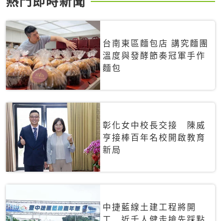
熱門即時新聞
台南東區麵包店 講究麵團
溫度與發酵節奏冠軍手作
麵包
彰化女中校長交接 陳威
亨接棒百年名校開啟教育
新局
中捷藍線土建工程將開
工 近千人健走搶先踩點