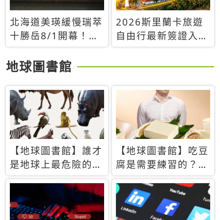
北海道美瑛緩慢瑞萃
2026斯里蘭卡旅遊
十勝岳8/1開幕！薰
自由行最新簽證入境
衣草森林打造高端慢
避雷與小資省錢攻
旅Villa
略：走過70國的溫
地球圖書館
柔流浪在印度洋珍珠
找回初心！❤️
【地球圖書館】誰才
【地球圖書館】吃豆
是地球上最危險的動
腐是需要練習的？當
物？人類喜好決定哪
西方人試圖用「煉
些動物「揹黑鍋」
乳」配上那塊無味的
白色豆腐