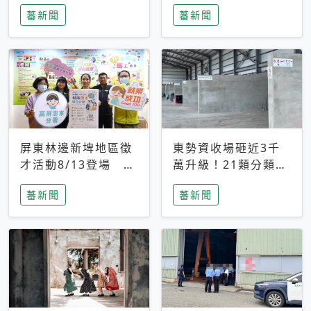
京倫敦雙金齊響
光新據點
蕃新聞
蕃新聞
屏東林邊新埤地區徵
東勢資收場砸近3千
才活動8/13登場 共
萬升級！21類分類、
202個職缺最高起薪
太陽能全上線
蕃新聞
蕃新聞
48K搶人才