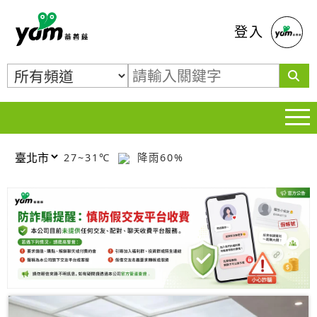
蕃薯藤
登入
27~31℃
降雨60%