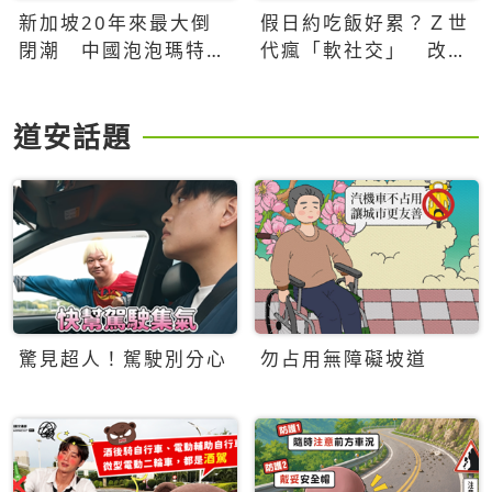
新加坡20年來最大倒
假日約吃飯好累？Ｚ世
閉潮 中國泡泡瑪特、
代瘋「軟社交」 改約
霸王茶姬強勢登陸，在
手作課、品鑑會，靠共
地老店的生存保衛戰
同體驗真正充電
道安話題
驚見超人！駕駛別分心
勿占用無障礙坡道