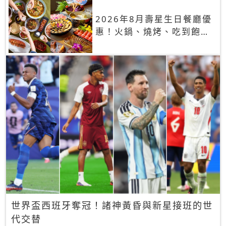
2026年8月壽星生日餐廳優
惠！火鍋、燒烤、吃到飽，
90+餐廳生日優惠一覽
世界盃西班牙奪冠！諸神黃昏與新星接班的世
代交替