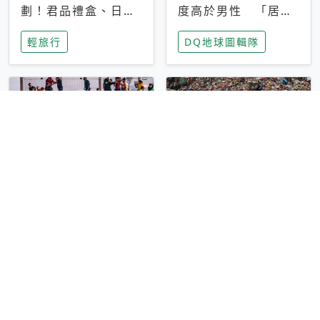
劃！君品禮盒、日月
度高於男性 「居家
潭微醺餐飲與全台飯
男友」成為社群新趨
輕旅行
DQ地球圖輯隊
店優惠整理
勢
邊境開放了？社群假
印尼露天堆置禁令上
消息傳遍摩洛哥 數
路，和垃圾宣戰！ 官
萬青年「沒有出路」
員：請先養成垃圾分
DQ地球圖輯隊
DQ地球圖輯隊
冒死闖入飛地休達
類習慣