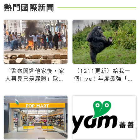
熱門國際新聞
「警察闖進他家後，家
（1211更新）給我一
人再見已是屍體」歐賈
個Five！年度最強「舞
旺之死引起肯亞人民抗
林猩秀」勇奪2025搞
議，「Saba Saba」民
笑動物攝影獎
主紀念日爆警民衝突對
峙