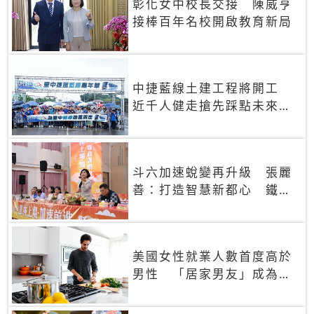
彰化女中校長交接 陳威亨
接棒百年名校開啟教育新局
中捷藍線土建工程將開工
近千人健走搶先踩點未來車
站
斗六加速蛻變再升級 張麗
善：打造智慧新都心 鐵路
立體化邁開關鍵一步
美國女性就業人數首度高於
男性 「居家男友」成為社
群新趨勢