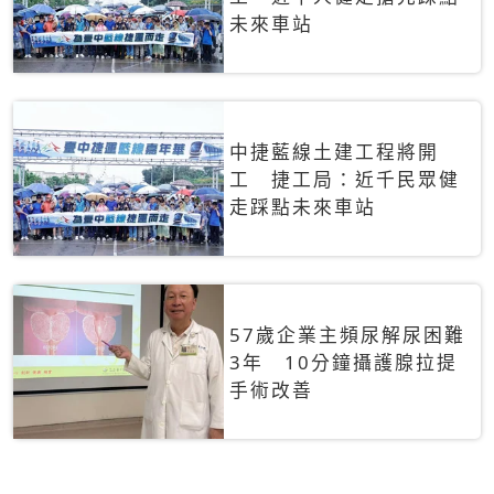
未來車站
中捷藍線土建工程將開
工 捷工局：近千民眾健
走踩點未來車站
57歲企業主頻尿解尿困難
3年 10分鐘攝護腺拉提
手術改善