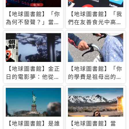
【地球圖書館】「你
【地球圖書館】「我
為何不發聲？」當情
們在友善食光中高呼
緒淹沒理智 你以為
民主自由，然後被刪
的正義成為壓迫他人
文」一本給Z世代的
的工具
末日寶懺《困在社群
平台》
【地球圖書館】金正
【地球圖書館】「你
日的電影夢：他從南
的學費是祖母出的」
韓綁來導演和演員，
當孝順變成情緒勒
卻拍出諷刺獨裁者的
索，日本孫女弒親案
北韓電影《平壤怪
背後的照護壓力
獸》
【地球圖書館】是誰
【地球圖書館】當