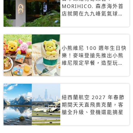
MORIHICO. 森彥海外首
店就開在九九峰氦氣球樂
園，咖啡控快衝
小熊維尼 100 週年生日快
樂！麥味登搶先推出小熊
維尼限定早餐，造型玩偶
盲盒8月登場
紐西蘭航空 2027 年春節
期間天天直飛奧克蘭，客
艙全升級、登機還能摘星