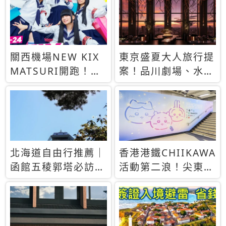
玩12國亞歐洲自由
華套票登場
行花費24萬
關西機場NEW KIX
東京盛夏大人旅行提
MATSURI開跑！
案！品川劇場、水族
8/15起購物集章抽5
館夜景與日本酒冰淇
萬日圓好禮
淋一次收藏
北海道自由行推薦｜
香港港鐵CHIIKAWA
函館五稜郭塔必訪！
活動第二浪！尖東站
登上展望台俯瞰星形
閘機聲效、限定周邊
城堡，函館親子自由
8月開賣
行經典景點