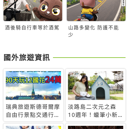
酒後騎自行車等於酒駕
山路多變化 防護不能
少
國外旅遊資訊
瑞典旅遊斯德哥爾摩
淡路島二次元之森
自由行景點交通行程
10週年！蠟筆小新
花費省錢攻略 90天
小白多功能隨身包豪