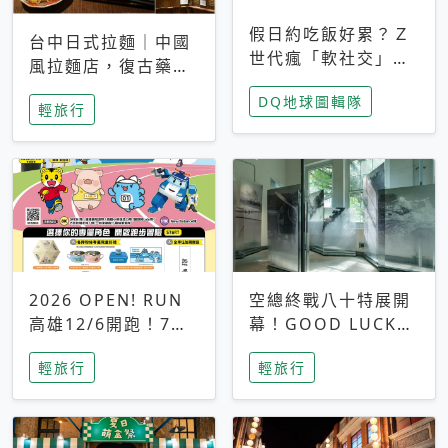
假日約吃飯好累？Ｚ
台中日式拉麵｜中國
世代瘋「軟社交」
風拉麵店，復古藥
改約手作課、品鑑
櫃、免費小菜超吸睛
DQ地球圖輯隊
會，靠共同體驗真正
輕旅行
充電
2026 OPEN! RUN
空總終戰八十特展開
高雄12/6開跑！7大
幕！GOOD LUCK骨
卡通明星領跑、8組
力臺灣看見80年島嶼
輕旅行
輕旅行
別早鳥報名開搶
韌性