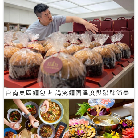
台南東區麵包店 講究麵團溫度與發酵節奏
冠軍手作麵包