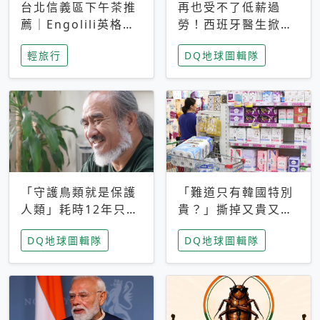
台北信義區下午茶推
再也受不了低薪過
薦｜Engolili英格莉
勞！西班牙醫生掀罷
莉統一時代店，花園
工潮、近四成護理師
輕旅行
DQ地球圖輯隊
秘境雙人套餐必拍熔
想離職 但外國醫生
岩鬆餅塔
能解決問題嗎？
「守護鳥類就是保護
「難道只有韓國特別
人類」耗時12年只為
貴？」撕掉又貴又難
追尋台灣最稀有的猛
用標籤，南韓2026推
DQ地球圖輯隊
DQ地球圖輯隊
禽 專訪《飛吧！熊
公共衛生棉全面免費
鷹》導演梁皆得