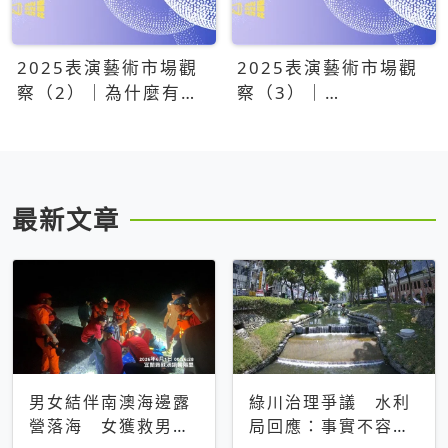
2025表演藝術市場觀
2025表演藝術市場觀
察（2）｜為什麼有些
察（3）｜
團隊總能大賣？達
OPENTIX20億票房之
康.come、面白大丈
後，我們到底看見了什
夫、相聲瓦舍年年霸榜
麼？
最新文章
男女結伴南澳海邊露
綠川治理爭議 水利
營落海 女獲救男仍
局回應：事實不容被