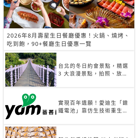
2026年8月壽星生日餐廳優惠！火鍋、燒烤、
吃到飽，90+餐廳生日優惠一覽
台北的冬日約會景點，精選
3 大浪漫景點，拍照、放閃
一次滿足！
實現百年遺願！愛迪生「鎳
鐵電池」靠仿生技術重生
秒充、循環萬次、壽命長達
30年