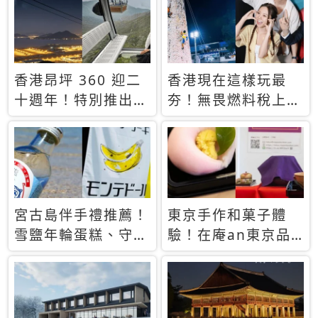
休才去圓夢 (附8.5
支援中文
萬次下載峇里島地
圖)😍
香港昂坪 360 迎二
香港現在這樣玩最
十週年！特別推出
夯！無畏燃料稅上
「夜間纜車」，輕旅
漲，現在買自由行只
行帶你搶先揭秘台灣
要8888元起
專屬禮遇
宮古島伴手禮推薦！
東京手作和菓子體
雪鹽年輪蛋糕、守護
驗！在庵an東京品
君餅乾，10款必買
味本格派日本茶道
清單