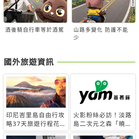
酒後騎自行車等於酒駕
山路多變化 防護不能
少
國外旅遊資訊
印尼峇里島自由行攻
火影粉絲必訪！淡路
略37天旅遊行程花
島二次元之森「曉」
費5萬台幣 ❤️別等退
解謎任務9月起全面