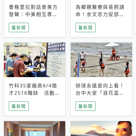
香格里拉對話會美方
為鄉親醫療與長照請
發聲：中美相互尊
命！余文忠力促部苗
重、良性溝通事關全
升格「台大苗栗分
蕃新聞
蕃新聞
球和平穩定
院」
竹科35家廠商6/4徵
排球永遠是向上看！
才2516職缺 活動當
台中大安「浪花盃」
天完成面試2家廠商
沙排賽今日起跑 烈
蕃新聞
蕃新聞
即可參加抽獎
日、海風、餐車派對
引爆海線初夏