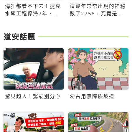
海狸都看不下去！捷克
這幾年常常出現的神秘
水壩工程停滯7年，海
數字2758，究竟是什
狸數夜完成省百萬美元
麼意思？為什麼可能影
響台灣的未來？
道安話題
驚見超人！駕駛別分心
勿占用無障礙坡道