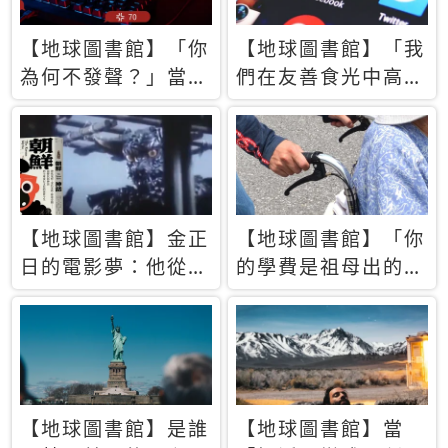
【地球圖書館】「你
【地球圖書館】「我
為何不發聲？」當情
們在友善食光中高呼
緒淹沒理智 你以為
民主自由，然後被刪
的正義成為壓迫他人
文」一本給Z世代的
的工具
末日寶懺《困在社群
平台》
【地球圖書館】金正
【地球圖書館】「你
日的電影夢：他從南
的學費是祖母出的」
韓綁來導演和演員，
當孝順變成情緒勒
卻拍出諷刺獨裁者的
索，日本孫女弒親案
北韓電影《平壤怪
背後的照護壓力
獸》
【地球圖書館】是誰
【地球圖書館】當