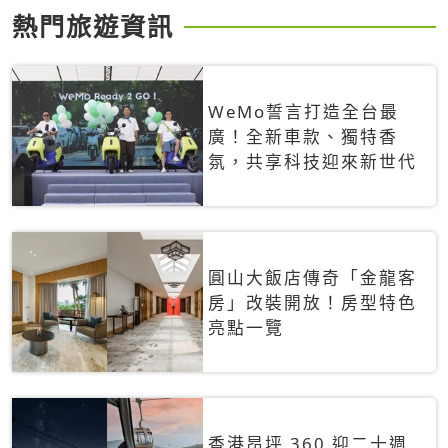
熱門旅遊資訊
WeMo誓言打造全台最
廣！全新車款、獨特香
氛，共享科技迎來新世代
圓山大飯店傳奇「金龍客
房」改裝開放！房型特色
亮點一覽
香港昂坪 360 迎二十週