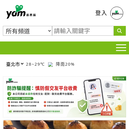
蕃薯藤
登入
28~29℃
降雨20%