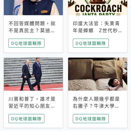
不回答媒體問題，就
印度大法官：失業青
不是真民主？莫迪訪
年是蟑螂 Z世代秒
歐拒回答問題 挪威
成立「蟑螂人民
DQ地球圖輯隊
DQ地球圖輯隊
記者：你怕什麼
黨」，追蹤數是執政
黨兩倍
川普和普丁，誰才是
為什麼人類幾乎都是
習近平的知心朋友？
右撇子？牛津大學：
專家：外交話語權掌
直立行走、腦容量擴
DQ地球圖輯隊
DQ地球圖輯隊
握在北京手中
張成演化關鍵