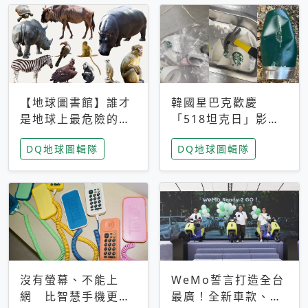
【地球圖書館】誰才
韓國星巴克歡慶
是地球上最危險的動
「518坦克日」影射
物？人類喜好決定哪
光州民主化運動 民
DQ地球圖輯隊
DQ地球圖輯隊
些動物「揹黑鍋」
眾：別在歷史傷口上
做生意
沒有螢幕、不能上
WeMo誓言打造全台
網 比智慧手機更讓
最廣！全新車款、獨