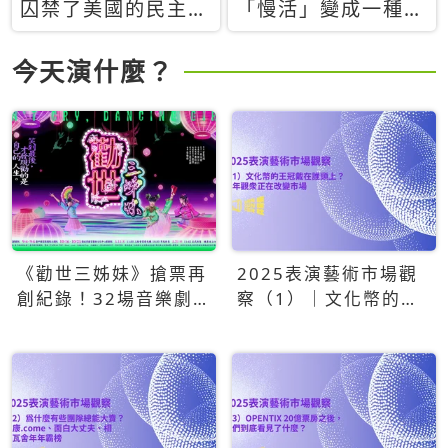
囚禁了美國的民主？
「慢活」變成一種商
當民主威脅到特權，
品：社群時代，資本
經濟學家長達半世紀
主義如何包裝你的休
今天演什麼？
的反撲計畫
閒時光
《勸世三姊妹》搶票再
2025表演藝術市場觀
創紀錄！32場音樂劇
察（1）｜文化幣的王
狂賣5萬張！
冠戴在誰頭上？青年觀
眾正在改變市場