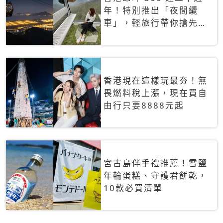
年！特別推出「夜間纜
車」，輕旅行帶你搶先揭
秘台灣專屬禮遇
香港現在這樣玩最夯！無
畏燃料稅上漲，現在買自
由行只要8888元起
宮古島伴手禮推薦！雪鹽
年輪蛋糕、守護君餅乾，
10款必買清單