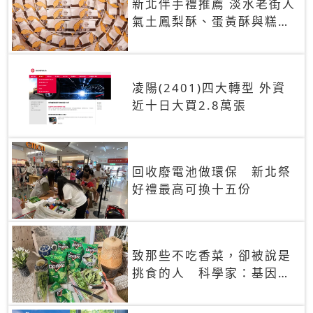
新北伴手禮推薦 淡水老街人
氣土鳳梨酥、蛋黃酥與糕餅
禮盒
凌陽(2401)四大轉型 外資
近十日大買2.8萬張
回收廢電池做環保 新北祭
好禮最高可換十五份
致那些不吃香菜，卻被說是
挑食的人 科學家：基因決
定你吃的香菜有沒有肥皂味