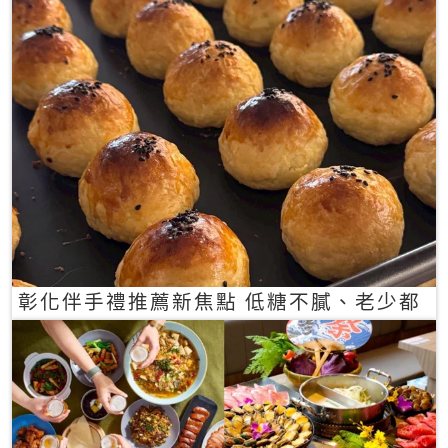
彰化伴手禮推薦新焦點 低糖不膩、老少都
愛的一口蛋黃酥禮盒