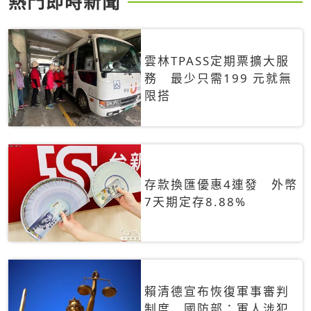
熱門即時新聞
雲林TPASS定期票擴大服
務 最少只需199 元就無
限搭
存款換匯優惠4連發 外幣
7天期定存8.88%
賴清德宣布恢復軍事審判
制度 國防部：軍人涉犯