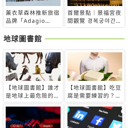
薰衣草森林推新旅宿
首爾景點｜景福宮夜
品牌「Adagio
間觀覽 경복궁야간관
Retreat」！首間選
람：2026年開放時
址北海道8月開幕
間、購票方式、實訪
地球圖書館
心得分享，感受白天
與夜晚截然不同的宮
殿魅力
【地球圖書館】誰才
【地球圖書館】吃豆
是地球上最危險的動
腐是需要練習的？當
物？人類喜好決定哪
西方人試圖用「煉
些動物「揹黑鍋」
乳」配上那塊無味的
白色豆腐