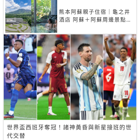
熊本阿蘇親子住宿｜龜之井
酒店 阿蘇＋阿蘇周邊景點一
網打盡
世界盃西班牙奪冠！諸神黃昏與新星接班的世
代交替