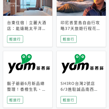
台東住宿｜立麗大酒
印尼峇里島自由行攻
店：能遠眺太平洋與
略37天旅遊行程花費
中央山脈，被田野包
5萬台幣 ❤️別等退休
輕旅行
輕旅行
圍的台東度假感住宿
才去圓夢 (附8.5萬次
下載峇里島地圖)😍
鬍子爺爺6月新品總
SHIRO台灣2號店
整理！香橙生乳、青
6/3進駐誠品南西！
檸乳酪到PAPA磁
限定香氛「果茶」與
輕旅行
輕旅行
鐵，販售細節一次看
永續店裝同步亮相