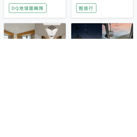
家長安心，美國孩童
特香氛，共享科技迎
DQ地球圖輯隊
輕旅行
瘋迷復古「有線電
來新世代
話」
圓山大飯店傳奇「金
香港昂坪 360 迎二
龍客房」改裝開放！
十週年！特別推出
房型特色亮點一覽
「夜間纜車」，輕旅
輕旅行
輕旅行
行帶你搶先揭秘台灣
專屬禮遇