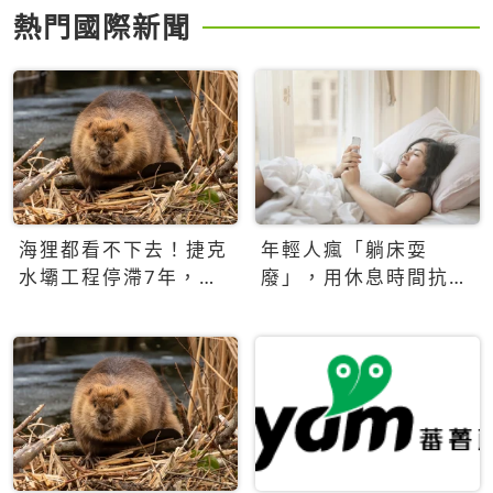
熱門國際新聞
海狸都看不下去！捷克
年輕人瘋「躺床耍
水壩工程停滯7年，海
廢」，用休息時間抗拒
狸數夜完成省百萬美元
生產力文化