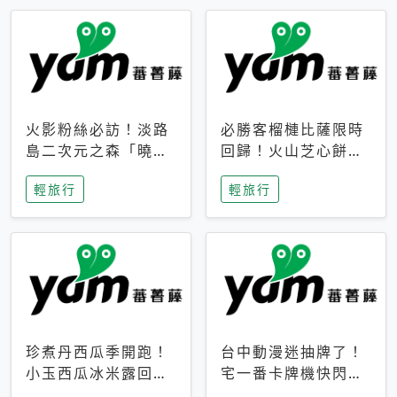
火影粉絲必訪！淡路
必勝客榴槤比薩限時
島二次元之森「曉」
回歸！火山芝心餅
解謎任務9月起全面
皮、榴槤冰淇淋到樂
輕旅行
輕旅行
支援中文
事聯名一次開吃
珍煮丹西瓜季開跑！
台中動漫迷抽牌了！
小玉西瓜冰米露回
宅一番卡牌機快閃草
歸，4公升分享壺也
悟道，15大人氣IP一