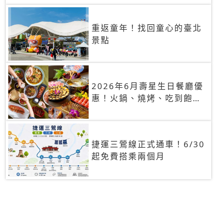
重返童年！找回童心的臺北
景點
2026年6月壽星生日餐廳優
惠！火鍋、燒烤、吃到飽，
90+餐廳生日優惠一覽
捷運三鶯線正式通車！6/30
起免費搭乘兩個月