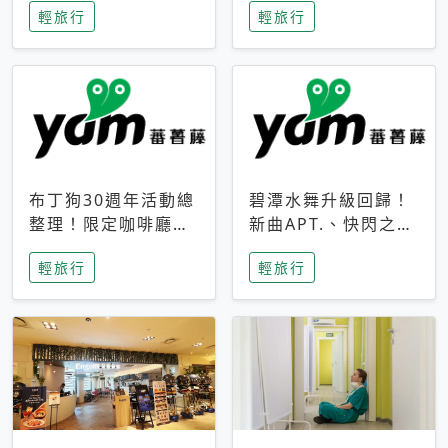
輕旅行
輕旅行
成今夏焦點
次開抽
布丁狗30週年活動總
碧潭水舞升級回歸！
整理！限定咖啡廳、
新曲APT.、快閃之夜
生日派對到路跑活動
到飛板秀，初夏夜遊
輕旅行
輕旅行
一次看
亮點一次看