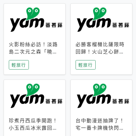
火影粉絲必訪！淡路
必勝客榴槤比薩限時
島二次元之森「曉」
回歸！火山芝心餅
解謎任務9月起全面
皮、榴槤冰淇淋到樂
輕旅行
輕旅行
支援中文
事聯名一次開吃
珍煮丹西瓜季開跑！
台中動漫迷抽牌了！
小玉西瓜冰米露回
宅一番卡牌機快閃草
歸，4公升分享壺也
悟道，15大人氣IP一