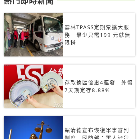
熱門即時新聞
雲林TPASS定期票擴大服
務 最少只需199 元就無
限搭
存款換匯優惠4連發 外幣
7天期定存8.88%
賴清德宣布恢復軍事審判
制度 國防部：軍人涉犯