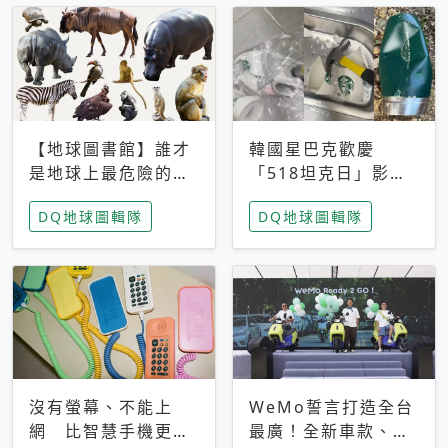
【地球圖書館】誰才
韓國星巴克歡慶
是地球上最危險的動
「518坦克日」影射
物？人類喜好決定哪
光州民主化運動 民
DQ地球圖輯隊
DQ地球圖輯隊
些動物「揹黑鍋」
眾：別在歷史傷口上
做生意
沒有螢幕、不能上
WeMo誓言打造全台
網 比智慧手機更讓
最廣！全新車款、獨