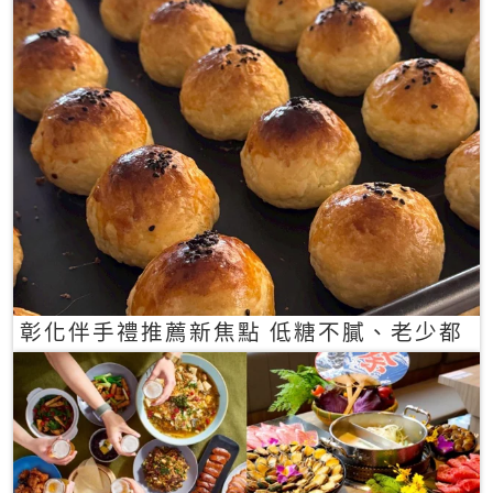
彰化伴手禮推薦新焦點 低糖不膩、老少都
愛的一口蛋黃酥禮盒