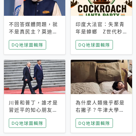
不回答媒體問題，就
印度大法官：失業青
不是真民主？莫迪訪
年是蟑螂 Z世代秒
歐拒回答問題 挪威
成立「蟑螂人民
DQ地球圖輯隊
DQ地球圖輯隊
記者：你怕什麼
黨」，追蹤數是執政
黨兩倍
川普和普丁，誰才是
為什麼人類幾乎都是
習近平的知心朋友？
右撇子？牛津大學：
專家：外交話語權掌
直立行走、腦容量擴
DQ地球圖輯隊
DQ地球圖輯隊
握在北京手中
張成演化關鍵