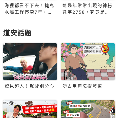
海狸都看不下去！捷克
這幾年常常出現的神秘
水壩工程停滯7年，海
數字2758，究竟是什
狸數夜完成省百萬美元
麼意思？為什麼可能影
響台灣的未來？
道安話題
驚見超人！駕駛別分心
勿占用無障礙坡道