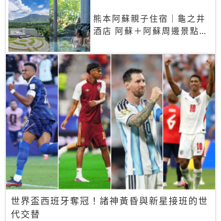
熊本阿蘇親子住宿｜龜之井
酒店 阿蘇＋阿蘇周邊景點一
網打盡
世界盃西班牙奪冠！諸神黃昏與新星接班的世
代交替