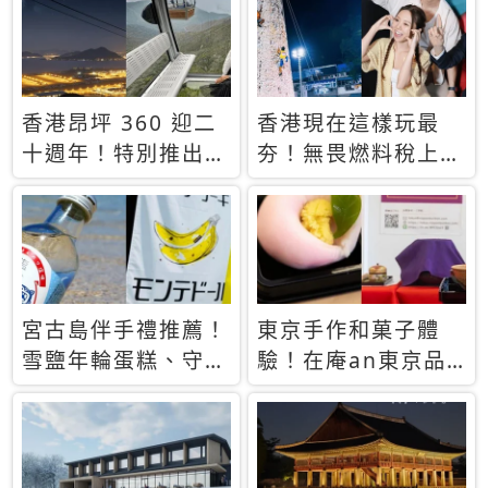
休才去圓夢 (附8.5
支援中文
萬次下載峇里島地
圖)😍
香港昂坪 360 迎二
香港現在這樣玩最
十週年！特別推出
夯！無畏燃料稅上
「夜間纜車」，輕旅
漲，現在買自由行只
行帶你搶先揭秘台灣
要8888元起
專屬禮遇
宮古島伴手禮推薦！
東京手作和菓子體
雪鹽年輪蛋糕、守護
驗！在庵an東京品
君餅乾，10款必買
味本格派日本茶道
清單