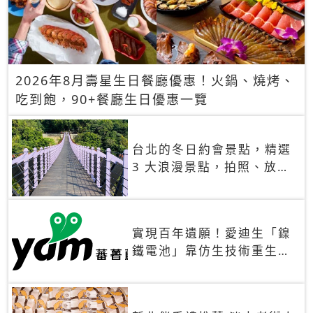
2026年8月壽星生日餐廳優惠！火鍋、燒烤、
吃到飽，90+餐廳生日優惠一覽
台北的冬日約會景點，精選
3 大浪漫景點，拍照、放閃
一次滿足！
實現百年遺願！愛迪生「鎳
鐵電池」靠仿生技術重生
秒充、循環萬次、壽命長達
30年