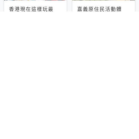
香港現在這樣玩最
嘉義原住民活動體
夯！無畏燃料稅上
驗：優遊吧斯鄒族文
漲，現在買自由行只
化部落提供精采表
輕旅行
輕旅行
要8888元起
演、在地風味餐
彰化正宗四川鍋物體
台中昭和系咖啡館｜
驗！來蜀都串香火鍋
不限時咖啡廳 X控肉
吃串串，特製麻辣湯
飯X布丁 店貓專屬位
輕旅行
輕旅行
底挑戰老饕味蕾
子是VIP才能選