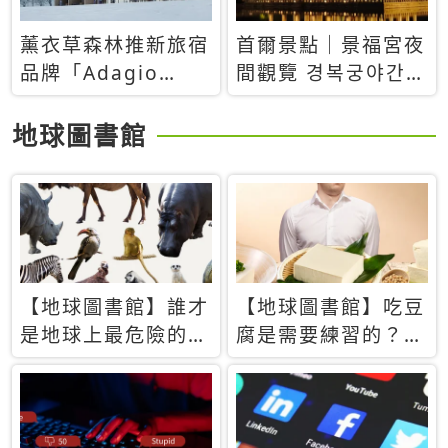
薰衣草森林推新旅宿
首爾景點｜景福宮夜
品牌「Adagio
間觀覽 경복궁야간관
Retreat」！首間選
람：2026年開放時
址北海道8月開幕
間、購票方式、實訪
地球圖書館
心得分享，感受白天
與夜晚截然不同的宮
殿魅力
【地球圖書館】誰才
【地球圖書館】吃豆
是地球上最危險的動
腐是需要練習的？當
物？人類喜好決定哪
西方人試圖用「煉
些動物「揹黑鍋」
乳」配上那塊無味的
白色豆腐