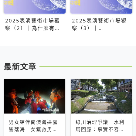
2025表演藝術市場觀
2025表演藝術市場觀
察（2）｜為什麼有些
察（3）｜
團隊總能大賣？達
OPENTIX20億票房之
康.come、面白大丈
後，我們到底看見了什
夫、相聲瓦舍年年霸榜
麼？
最新文章
男女結伴南澳海邊露
綠川治理爭議 水利
營落海 女獲救男仍
局回應：事實不容被