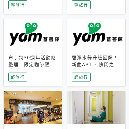
輕旅行
輕旅行
成今夏焦點
次開抽
布丁狗30週年活動總
碧潭水舞升級回歸！
整理！限定咖啡廳、
新曲APT.、快閃之夜
生日派對到路跑活動
到飛板秀，初夏夜遊
輕旅行
輕旅行
一次看
亮點一次看