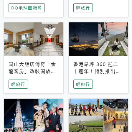
家長安心，美國孩童
特香氛，共享科技迎
DQ地球圖輯隊
輕旅行
瘋迷復古「有線電
來新世代
話」
圓山大飯店傳奇「金
香港昂坪 360 迎二
龍客房」改裝開放！
十週年！特別推出
房型特色亮點一覽
「夜間纜車」，輕旅
輕旅行
輕旅行
行帶你搶先揭秘台灣
專屬禮遇