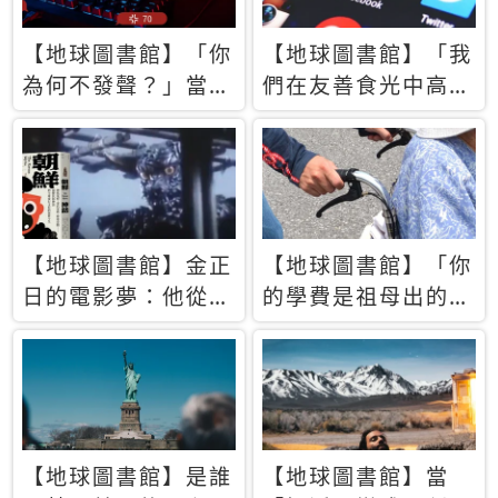
【地球圖書館】「你
【地球圖書館】「我
為何不發聲？」當情
們在友善食光中高呼
緒淹沒理智 你以為
民主自由，然後被刪
的正義成為壓迫他人
文」一本給Z世代的
的工具
末日寶懺《困在社群
平台》
【地球圖書館】金正
【地球圖書館】「你
日的電影夢：他從南
的學費是祖母出的」
韓綁來導演和演員，
當孝順變成情緒勒
卻拍出諷刺獨裁者的
索，日本孫女弒親案
北韓電影《平壤怪
背後的照護壓力
獸》
【地球圖書館】是誰
【地球圖書館】當