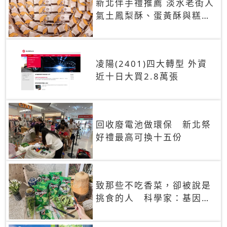
新北伴手禮推薦 淡水老街人
氣土鳳梨酥、蛋黃酥與糕餅
禮盒
凌陽(2401)四大轉型 外資
近十日大買2.8萬張
回收廢電池做環保 新北祭
好禮最高可換十五份
致那些不吃香菜，卻被說是
挑食的人 科學家：基因決
定你吃的香菜有沒有肥皂味