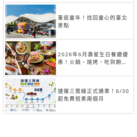
重返童年！找回童心的臺北
景點
2026年6月壽星生日餐廳優
惠！火鍋、燒烤、吃到飽，
90+餐廳生日優惠一覽
捷運三鶯線正式通車！6/30
起免費搭乘兩個月