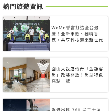
熱門旅遊資訊
WeMo誓言打造全台最
廣！全新車款、獨特香
氛，共享科技迎來新世代
圓山大飯店傳奇「金龍客
房」改裝開放！房型特色
亮點一覽
香港昂坪 360 迎二十週