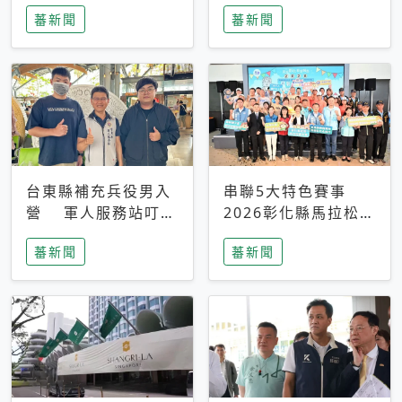
搜救中
選擇性解讀
蕃新聞
蕃新聞
台東縣補充兵役男入
串聯5大特色賽事
營 軍人服務站叮嚀
2026彰化縣馬拉松嘉
及歡送
年華啟動
蕃新聞
蕃新聞