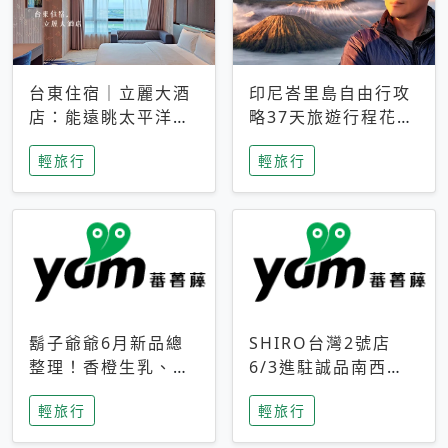
台東住宿｜立麗大酒
印尼峇里島自由行攻
店：能遠眺太平洋與
略37天旅遊行程花費
中央山脈，被田野包
5萬台幣 ❤️別等退休
輕旅行
輕旅行
圍的台東度假感住宿
才去圓夢 (附8.5萬次
下載峇里島地圖)😍
鬍子爺爺6月新品總
SHIRO台灣2號店
整理！香橙生乳、青
6/3進駐誠品南西！
檸乳酪到PAPA磁
限定香氛「果茶」與
輕旅行
輕旅行
鐵，販售細節一次看
永續店裝同步亮相