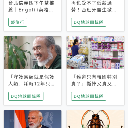
台北信義區下午茶推
再也受不了低薪過
薦｜Engolili英格莉
勞！西班牙醫生掀罷
莉統一時代店，花園
工潮、近四成護理師
輕旅行
DQ地球圖輯隊
秘境雙人套餐必拍熔
想離職 但外國醫生
岩鬆餅塔
能解決問題嗎？
「守護鳥類就是保護
「難道只有韓國特別
人類」耗時12年只為
貴？」撕掉又貴又難
追尋台灣最稀有的猛
用標籤，南韓2026推
DQ地球圖輯隊
DQ地球圖輯隊
禽 專訪《飛吧！熊
公共衛生棉全面免費
鷹》導演梁皆得