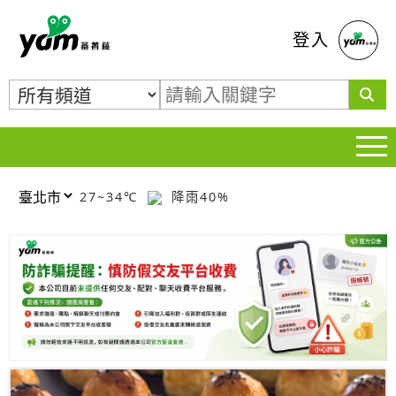
蕃薯藤
登入
27~34℃
降雨40%