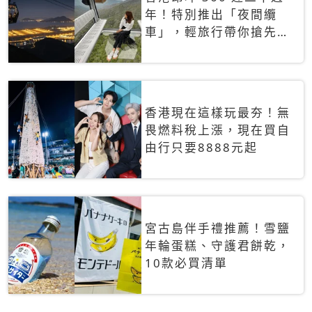
年！特別推出「夜間纜
車」，輕旅行帶你搶先揭
秘台灣專屬禮遇
香港現在這樣玩最夯！無
畏燃料稅上漲，現在買自
由行只要8888元起
宮古島伴手禮推薦！雪鹽
年輪蛋糕、守護君餅乾，
10款必買清單