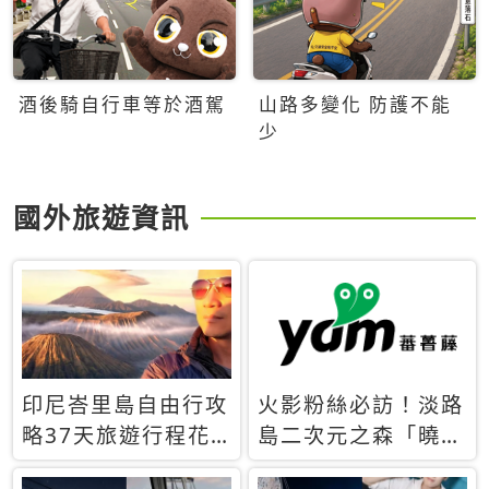
酒後騎自行車等於酒駕
山路多變化 防護不能
少
國外旅遊資訊
印尼峇里島自由行攻
火影粉絲必訪！淡路
略37天旅遊行程花
島二次元之森「曉」
費5萬台幣 ❤️別等退
解謎任務9月起全面