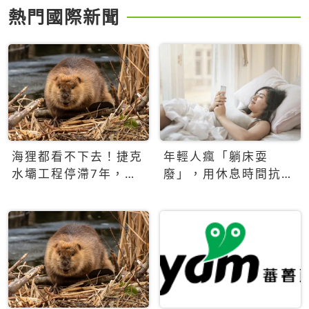
熱門國際新聞
海狸都看不下去！捷克
年輕人瘋「躺床耍
水壩工程停滯7年，海
廢」，用休息時間抗拒
狸數夜完成省百萬美元
生產力文化