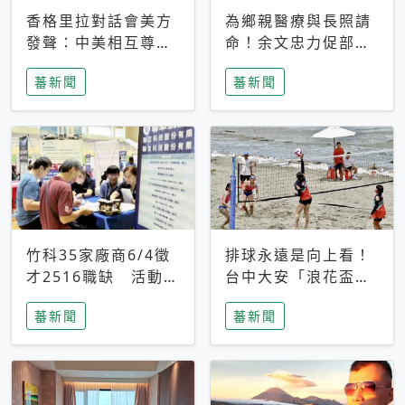
香格里拉對話會美方
為鄉親醫療與長照請
發聲：中美相互尊
命！余文忠力促部苗
重、良性溝通事關全
升格「台大苗栗分
蕃新聞
蕃新聞
球和平穩定
院」
竹科35家廠商6/4徵
排球永遠是向上看！
才2516職缺 活動當
台中大安「浪花盃」
天完成面試2家廠商
沙排賽今日起跑 烈
蕃新聞
蕃新聞
即可參加抽獎
日、海風、餐車派對
引爆海線初夏