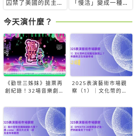
囚禁了美國的民主？
「慢活」變成一種商
當民主威脅到特權，
品：社群時代，資本
經濟學家長達半世紀
主義如何包裝你的休
今天演什麼？
的反撲計畫
閒時光
《勸世三姊妹》搶票再
2025表演藝術市場觀
創紀錄！32場音樂劇
察（1）｜文化幣的王
狂賣5萬張！
冠戴在誰頭上？青年觀
眾正在改變市場