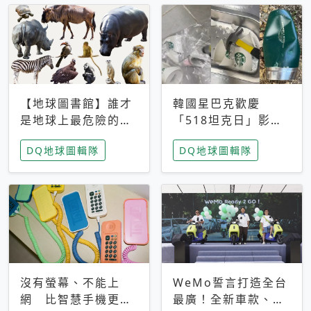
【地球圖書館】誰才
韓國星巴克歡慶
是地球上最危險的動
「518坦克日」影射
物？人類喜好決定哪
光州民主化運動 民
DQ地球圖輯隊
DQ地球圖輯隊
些動物「揹黑鍋」
眾：別在歷史傷口上
做生意
沒有螢幕、不能上
WeMo誓言打造全台
網 比智慧手機更讓
最廣！全新車款、獨