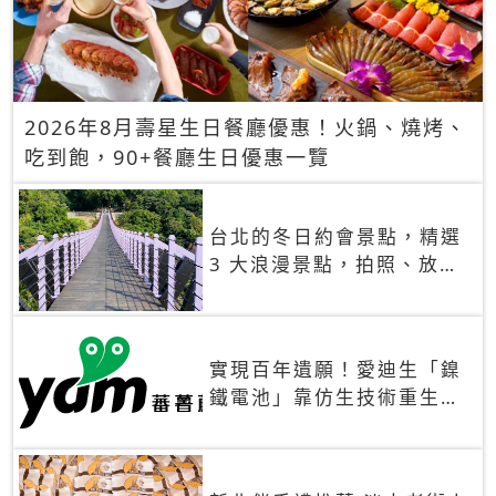
2026年8月壽星生日餐廳優惠！火鍋、燒烤、
吃到飽，90+餐廳生日優惠一覽
台北的冬日約會景點，精選
3 大浪漫景點，拍照、放閃
一次滿足！
實現百年遺願！愛迪生「鎳
鐵電池」靠仿生技術重生
秒充、循環萬次、壽命長達
30年