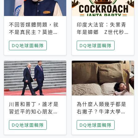
不回答媒體問題，就
印度大法官：失業青
不是真民主？莫迪訪
年是蟑螂 Z世代秒
歐拒回答問題 挪威
成立「蟑螂人民
DQ地球圖輯隊
DQ地球圖輯隊
記者：你怕什麼
黨」，追蹤數是執政
黨兩倍
川普和普丁，誰才是
為什麼人類幾乎都是
習近平的知心朋友？
右撇子？牛津大學：
專家：外交話語權掌
直立行走、腦容量擴
DQ地球圖輯隊
DQ地球圖輯隊
握在北京手中
張成演化關鍵