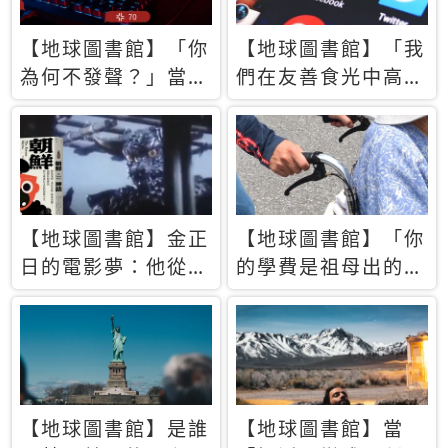
【地球圖書館】「你
【地球圖書館】「我
為何不發聲？」當情
們在友善食光中高呼
緒淹沒理智 你以為
民主自由，然後被刪
的正義成為壓迫他人
文」一本給Z世代的
的工具
末日寶懺《困在社群
平台》
【地球圖書館】金正
【地球圖書館】「你
日的電影夢：他從南
的學費是祖母出的」
韓綁來導演和演員，
當孝順變成情緒勒
卻拍出諷刺獨裁者的
索，日本孫女弒親案
北韓電影《平壤怪
背後的照護壓力
獸》
【地球圖書館】是誰
【地球圖書館】當