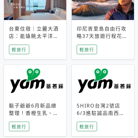
台東住宿｜立麗大酒
印尼峇里島自由行攻
店：能遠眺太平洋與
略37天旅遊行程花費
中央山脈，被田野包
5萬台幣 ❤️別等退休
輕旅行
輕旅行
圍的台東度假感住宿
才去圓夢 (附8.5萬次
下載峇里島地圖)😍
鬍子爺爺6月新品總
SHIRO台灣2號店
整理！香橙生乳、青
6/3進駐誠品南西！
檸乳酪到PAPA磁
限定香氛「果茶」與
輕旅行
輕旅行
鐵，販售細節一次看
永續店裝同步亮相