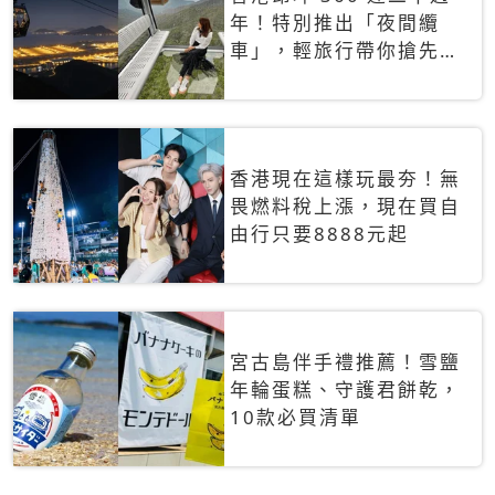
年！特別推出「夜間纜
車」，輕旅行帶你搶先揭
秘台灣專屬禮遇
香港現在這樣玩最夯！無
畏燃料稅上漲，現在買自
由行只要8888元起
宮古島伴手禮推薦！雪鹽
年輪蛋糕、守護君餅乾，
10款必買清單