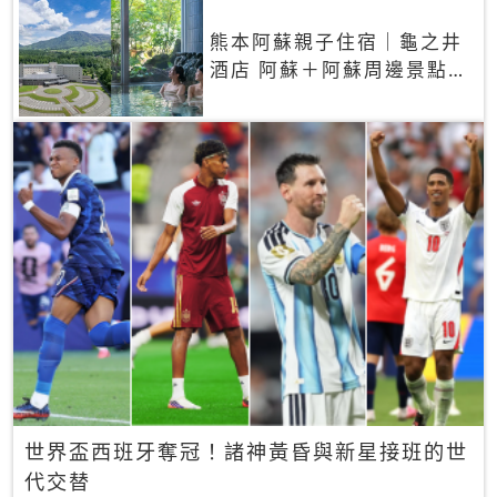
熊本阿蘇親子住宿｜龜之井
酒店 阿蘇＋阿蘇周邊景點一
網打盡
世界盃西班牙奪冠！諸神黃昏與新星接班的世
代交替