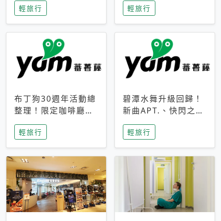
輕旅行
輕旅行
成今夏焦點
次開抽
布丁狗30週年活動總
碧潭水舞升級回歸！
整理！限定咖啡廳、
新曲APT.、快閃之夜
生日派對到路跑活動
到飛板秀，初夏夜遊
輕旅行
輕旅行
一次看
亮點一次看