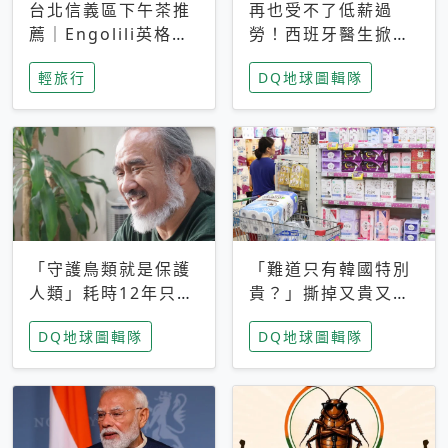
台北信義區下午茶推
再也受不了低薪過
薦｜Engolili英格莉
勞！西班牙醫生掀罷
莉統一時代店，花園
工潮、近四成護理師
輕旅行
DQ地球圖輯隊
秘境雙人套餐必拍熔
想離職 但外國醫生
岩鬆餅塔
能解決問題嗎？
「守護鳥類就是保護
「難道只有韓國特別
人類」耗時12年只為
貴？」撕掉又貴又難
追尋台灣最稀有的猛
用標籤，南韓2026推
DQ地球圖輯隊
DQ地球圖輯隊
禽 專訪《飛吧！熊
公共衛生棉全面免費
鷹》導演梁皆得