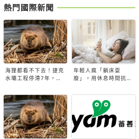
熱門國際新聞
海狸都看不下去！捷克
年輕人瘋「躺床耍
水壩工程停滯7年，海
廢」，用休息時間抗拒
狸數夜完成省百萬美元
生產力文化