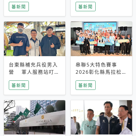
搜救中
選擇性解讀
蕃新聞
蕃新聞
台東縣補充兵役男入
串聯5大特色賽事
營 軍人服務站叮嚀
2026彰化縣馬拉松嘉
及歡送
年華啟動
蕃新聞
蕃新聞