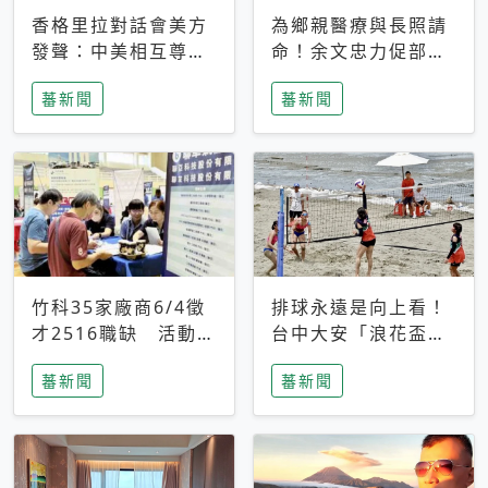
香格里拉對話會美方
為鄉親醫療與長照請
發聲：中美相互尊
命！余文忠力促部苗
重、良性溝通事關全
升格「台大苗栗分
蕃新聞
蕃新聞
球和平穩定
院」
竹科35家廠商6/4徵
排球永遠是向上看！
才2516職缺 活動當
台中大安「浪花盃」
天完成面試2家廠商
沙排賽今日起跑 烈
蕃新聞
蕃新聞
即可參加抽獎
日、海風、餐車派對
引爆海線初夏