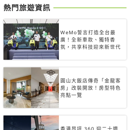
熱門旅遊資訊
WeMo誓言打造全台最
廣！全新車款、獨特香
氛，共享科技迎來新世代
圓山大飯店傳奇「金龍客
房」改裝開放！房型特色
亮點一覽
香港昂坪 360 迎二十週