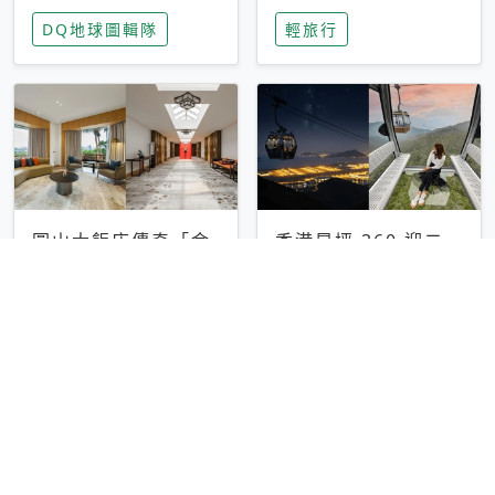
家長安心，美國孩童
特香氛，共享科技迎
DQ地球圖輯隊
輕旅行
瘋迷復古「有線電
來新世代
話」
圓山大飯店傳奇「金
香港昂坪 360 迎二
龍客房」改裝開放！
十週年！特別推出
房型特色亮點一覽
「夜間纜車」，輕旅
輕旅行
輕旅行
行帶你搶先揭秘台灣
專屬禮遇