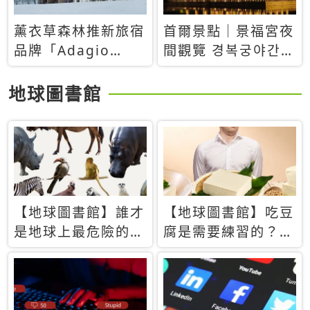
薰衣草森林推新旅宿
首爾景點｜景福宮夜
品牌「Adagio
間觀覽 경복궁야간관
Retreat」！首間選
람：2026年開放時
址北海道8月開幕
間、購票方式、實訪
地球圖書館
心得分享，感受白天
與夜晚截然不同的宮
殿魅力
【地球圖書館】誰才
【地球圖書館】吃豆
是地球上最危險的動
腐是需要練習的？當
物？人類喜好決定哪
西方人試圖用「煉
些動物「揹黑鍋」
乳」配上那塊無味的
白色豆腐