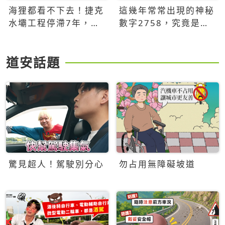
海狸都看不下去！捷克
這幾年常常出現的神秘
水壩工程停滯7年，海
數字2758，究竟是什
狸數夜完成省百萬美元
麼意思？為什麼可能影
響台灣的未來？
道安話題
驚見超人！駕駛別分心
勿占用無障礙坡道