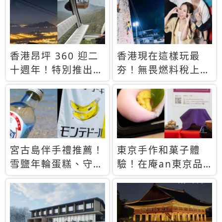
休才去圓夢 (附8.5
支援中文
萬次下載峇里島地
圖)😍
香港昂坪 360 迎二
香港現在這樣玩最
十週年！特別推出
夯！無畏燃料稅上
「夜間纜車」，輕旅
漲，現在買自由行只
行帶你搶先揭秘台灣
要8888元起
專屬禮遇
宮古島伴手禮推薦！
東京手作和菓子體
雪鹽年輪蛋糕、守護
驗！在庵an東京品
君餅乾，10款必買
味本格派日本茶道
清單