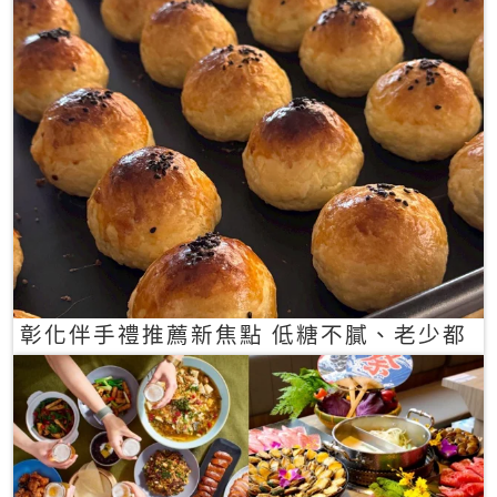
彰化伴手禮推薦新焦點 低糖不膩、老少都
愛的一口蛋黃酥禮盒