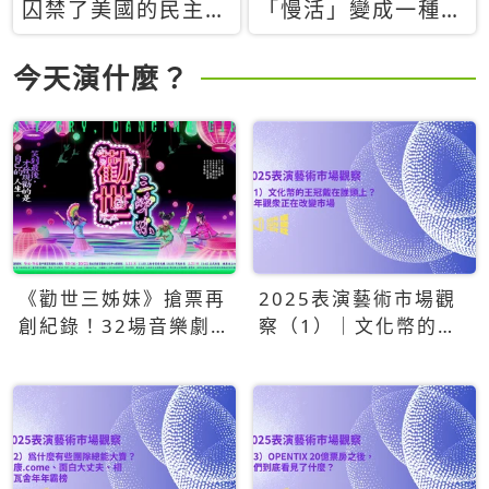
囚禁了美國的民主？
「慢活」變成一種商
當民主威脅到特權，
品：社群時代，資本
經濟學家長達半世紀
主義如何包裝你的休
今天演什麼？
的反撲計畫
閒時光
《勸世三姊妹》搶票再
2025表演藝術市場觀
創紀錄！32場音樂劇
察（1）｜文化幣的王
狂賣5萬張！
冠戴在誰頭上？青年觀
眾正在改變市場