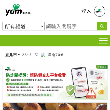
蕃薯藤
登入
28~31℃
降雨70%