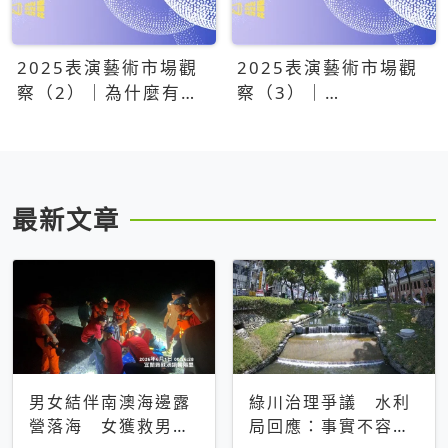
2025表演藝術市場觀
2025表演藝術市場觀
察（2）｜為什麼有些
察（3）｜
團隊總能大賣？達
OPENTIX20億票房之
康.come、面白大丈
後，我們到底看見了什
夫、相聲瓦舍年年霸榜
麼？
最新文章
男女結伴南澳海邊露
綠川治理爭議 水利
營落海 女獲救男仍
局回應：事實不容被