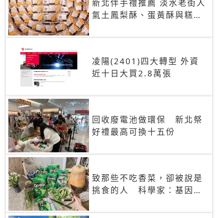
新北伴手禮推薦 淡水老街人
氣土鳳梨酥、蛋黃酥與糕餅
禮盒
凌陽(2401)四大轉型 外資
近十日大買2.8萬張
回收廢電池做環保 新北祭
好禮最高可換十五份
致那些不吃香菜，卻被說是
挑食的人 科學家：基因決
定你吃的香菜有沒有肥皂味