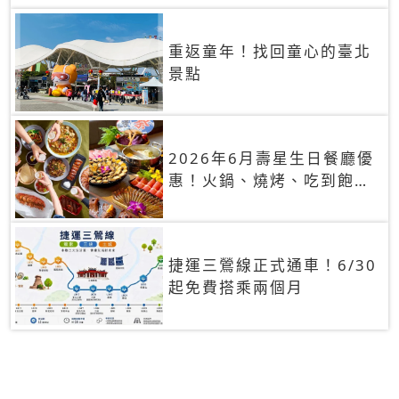
重返童年！找回童心的臺北
景點
2026年6月壽星生日餐廳優
惠！火鍋、燒烤、吃到飽，
90+餐廳生日優惠一覽
捷運三鶯線正式通車！6/30
起免費搭乘兩個月