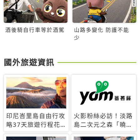
酒後騎自行車等於酒駕
山路多變化 防護不能
少
國外旅遊資訊
印尼峇里島自由行攻
火影粉絲必訪！淡路
略37天旅遊行程花
島二次元之森「曉」
費5萬台幣 ❤️別等退
解謎任務9月起全面