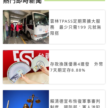
熱門即時新聞
雲林TPASS定期票擴大服
務 最少只需199 元就無
限搭
存款換匯優惠4連發 外幣
7天期定存8.88%
賴清德宣布恢復軍事審判
制度 國防部：軍人涉犯