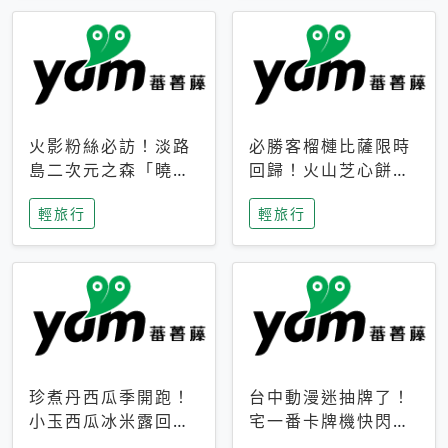
火影粉絲必訪！淡路
必勝客榴槤比薩限時
島二次元之森「曉」
回歸！火山芝心餅
解謎任務9月起全面
皮、榴槤冰淇淋到樂
輕旅行
輕旅行
支援中文
事聯名一次開吃
珍煮丹西瓜季開跑！
台中動漫迷抽牌了！
小玉西瓜冰米露回
宅一番卡牌機快閃草
歸，4公升分享壺也
悟道，15大人氣IP一