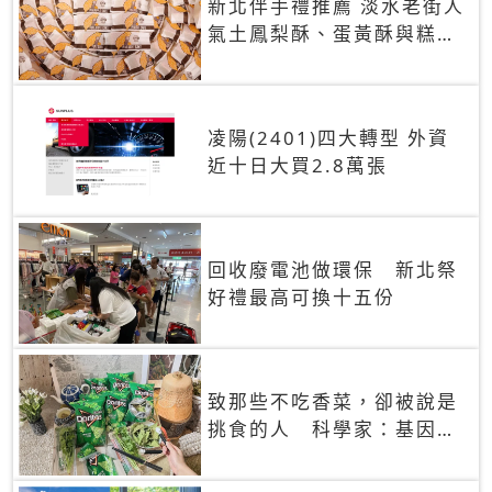
新北伴手禮推薦 淡水老街人
氣土鳳梨酥、蛋黃酥與糕餅
禮盒
凌陽(2401)四大轉型 外資
近十日大買2.8萬張
回收廢電池做環保 新北祭
好禮最高可換十五份
致那些不吃香菜，卻被說是
挑食的人 科學家：基因決
定你吃的香菜有沒有肥皂味