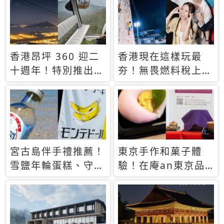
休才去圓夢 (附8.5
支援中文
萬次下載峇里島地
圖)😍
香港昂坪 360 迎二
香港現在這樣玩最
十週年！特別推出
夯！無畏燃料稅上
「夜間纜車」，輕旅
漲，現在買自由行只
行帶你搶先揭秘台灣
要8888元起
專屬禮遇
宮古島伴手禮推薦！
東京手作和菓子體
雪鹽年輪蛋糕、守護
驗！在庵an東京品
君餅乾，10款必買
味本格派日本茶道
清單