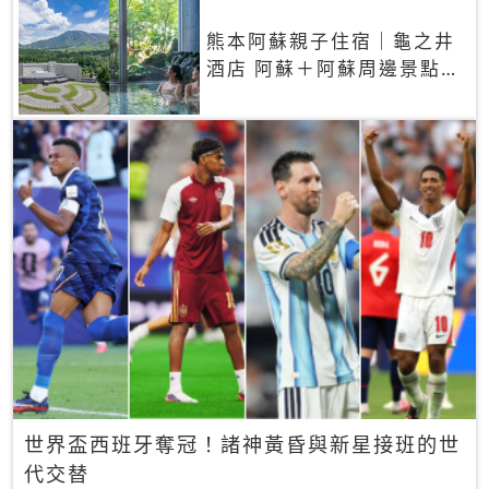
熊本阿蘇親子住宿｜龜之井
酒店 阿蘇＋阿蘇周邊景點一
網打盡
世界盃西班牙奪冠！諸神黃昏與新星接班的世
代交替