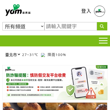
蕃薯藤
登入
27~31℃
降雨100%