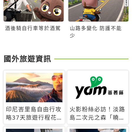
酒後騎自行車等於酒駕
山路多變化 防護不能
少
國外旅遊資訊
印尼峇里島自由行攻
火影粉絲必訪！淡路
略37天旅遊行程花
島二次元之森「曉」
費5萬台幣 ❤️別等退
解謎任務9月起全面