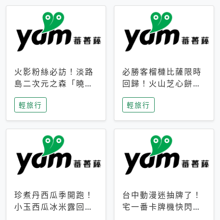
火影粉絲必訪！淡路
必勝客榴槤比薩限時
島二次元之森「曉」
回歸！火山芝心餅
解謎任務9月起全面
皮、榴槤冰淇淋到樂
輕旅行
輕旅行
支援中文
事聯名一次開吃
珍煮丹西瓜季開跑！
台中動漫迷抽牌了！
小玉西瓜冰米露回
宅一番卡牌機快閃草
歸，4公升分享壺也
悟道，15大人氣IP一