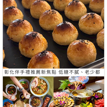
彰化伴手禮推薦新焦點 低糖不膩、老少都
愛的一口蛋黃酥禮盒