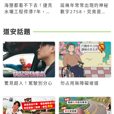
海狸都看不下去！捷克
這幾年常常出現的神秘
水壩工程停滯7年，海
數字2758，究竟是什
狸數夜完成省百萬美元
麼意思？為什麼可能影
響台灣的未來？
道安話題
驚見超人！駕駛別分心
勿占用無障礙坡道