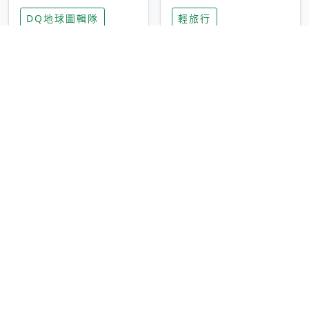
家長安心，美國孩童
特香氛，共享科技迎
DQ地球圖輯隊
輕旅行
瘋迷復古「有線電
來新世代
話」
圓山大飯店傳奇「金
香港昂坪 360 迎二
龍客房」改裝開放！
十週年！特別推出
房型特色亮點一覽
「夜間纜車」，輕旅
輕旅行
輕旅行
行帶你搶先揭秘台灣
專屬禮遇