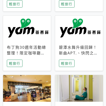
輕旅行
輕旅行
成今夏焦點
次開抽
布丁狗30週年活動總
碧潭水舞升級回歸！
整理！限定咖啡廳、
新曲APT.、快閃之夜
生日派對到路跑活動
到飛板秀，初夏夜遊
輕旅行
輕旅行
一次看
亮點一次看