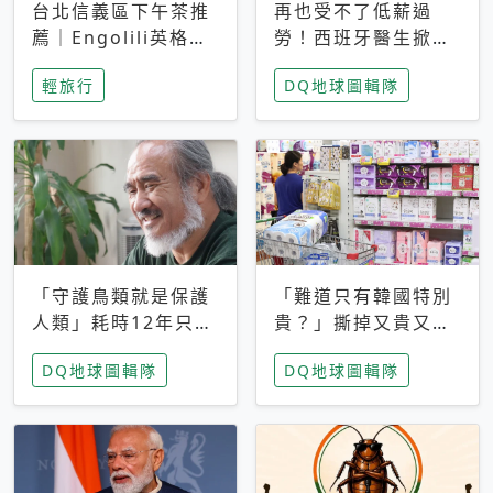
台北信義區下午茶推
再也受不了低薪過
薦｜Engolili英格莉
勞！西班牙醫生掀罷
莉統一時代店，花園
工潮、近四成護理師
輕旅行
DQ地球圖輯隊
秘境雙人套餐必拍熔
想離職 但外國醫生
岩鬆餅塔
能解決問題嗎？
「守護鳥類就是保護
「難道只有韓國特別
人類」耗時12年只為
貴？」撕掉又貴又難
追尋台灣最稀有的猛
用標籤，南韓2026推
DQ地球圖輯隊
DQ地球圖輯隊
禽 專訪《飛吧！熊
公共衛生棉全面免費
鷹》導演梁皆得