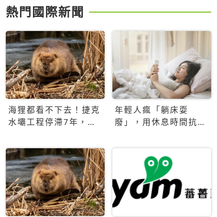
熱門國際新聞
海狸都看不下去！捷克
年輕人瘋「躺床耍
水壩工程停滯7年，海
廢」，用休息時間抗拒
狸數夜完成省百萬美元
生產力文化