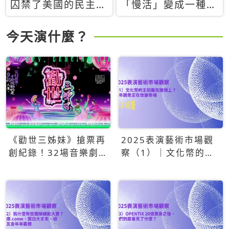
囚禁了美國的民主？
「慢活」變成一種商
當民主威脅到特權，
品：社群時代，資本
經濟學家長達半世紀
主義如何包裝你的休
今天演什麼？
的反撲計畫
閒時光
《勸世三姊妹》搶票再
2025表演藝術市場觀
創紀錄！32場音樂劇
察（1）｜文化幣的王
狂賣5萬張！
冠戴在誰頭上？青年觀
眾正在改變市場