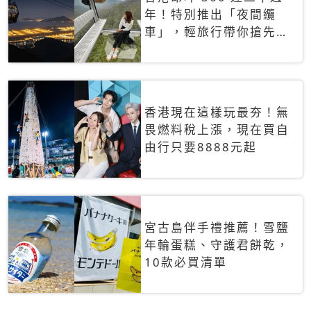
年！特別推出「夜間纜
車」，輕旅行帶你搶先揭
秘台灣專屬禮遇
香港現在這樣玩最夯！無
畏燃料稅上漲，現在買自
由行只要8888元起
宮古島伴手禮推薦！雪鹽
年輪蛋糕、守護君餅乾，
10款必買清單