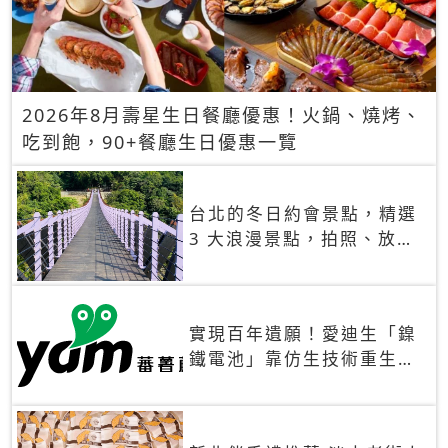
2026年8月壽星生日餐廳優惠！火鍋、燒烤、
吃到飽，90+餐廳生日優惠一覽
台北的冬日約會景點，精選
3 大浪漫景點，拍照、放閃
一次滿足！
實現百年遺願！愛迪生「鎳
鐵電池」靠仿生技術重生
秒充、循環萬次、壽命長達
30年