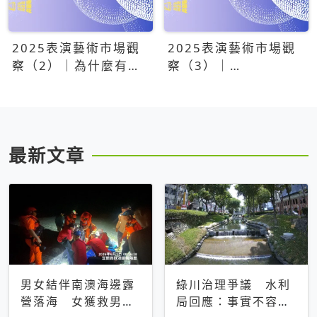
2025表演藝術市場觀
2025表演藝術市場觀
察（2）｜為什麼有些
察（3）｜
團隊總能大賣？達
OPENTIX20億票房之
康.come、面白大丈
後，我們到底看見了什
夫、相聲瓦舍年年霸榜
麼？
最新文章
男女結伴南澳海邊露
綠川治理爭議 水利
營落海 女獲救男仍
局回應：事實不容被