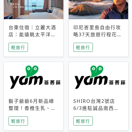
台東住宿｜立麗大酒
印尼峇里島自由行攻
店：能遠眺太平洋與
略37天旅遊行程花費
中央山脈，被田野包
5萬台幣 ❤️別等退休
輕旅行
輕旅行
圍的台東度假感住宿
才去圓夢 (附8.5萬次
下載峇里島地圖)😍
鬍子爺爺6月新品總
SHIRO台灣2號店
整理！香橙生乳、青
6/3進駐誠品南西！
檸乳酪到PAPA磁
限定香氛「果茶」與
輕旅行
輕旅行
鐵，販售細節一次看
永續店裝同步亮相