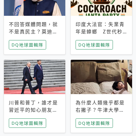
不回答媒體問題，就
印度大法官：失業青
不是真民主？莫迪訪
年是蟑螂 Z世代秒
歐拒回答問題 挪威
成立「蟑螂人民
DQ地球圖輯隊
DQ地球圖輯隊
記者：你怕什麼
黨」，追蹤數是執政
黨兩倍
川普和普丁，誰才是
為什麼人類幾乎都是
習近平的知心朋友？
右撇子？牛津大學：
專家：外交話語權掌
直立行走、腦容量擴
DQ地球圖輯隊
DQ地球圖輯隊
握在北京手中
張成演化關鍵