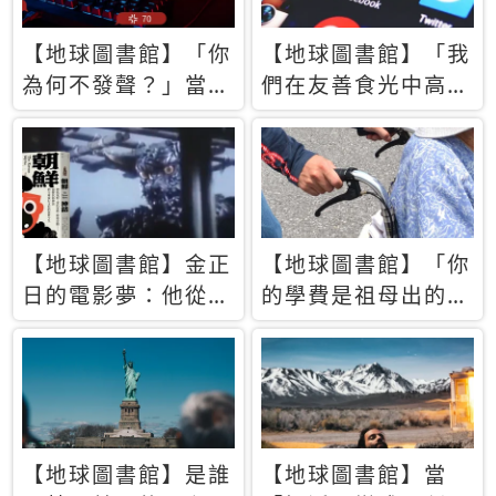
【地球圖書館】「你
【地球圖書館】「我
為何不發聲？」當情
們在友善食光中高呼
緒淹沒理智 你以為
民主自由，然後被刪
的正義成為壓迫他人
文」一本給Z世代的
的工具
末日寶懺《困在社群
平台》
【地球圖書館】金正
【地球圖書館】「你
日的電影夢：他從南
的學費是祖母出的」
韓綁來導演和演員，
當孝順變成情緒勒
卻拍出諷刺獨裁者的
索，日本孫女弒親案
北韓電影《平壤怪
背後的照護壓力
獸》
【地球圖書館】是誰
【地球圖書館】當