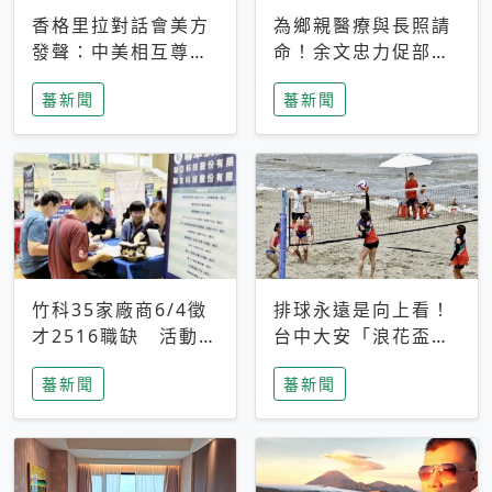
香格里拉對話會美方
為鄉親醫療與長照請
發聲：中美相互尊
命！余文忠力促部苗
重、良性溝通事關全
升格「台大苗栗分
蕃新聞
蕃新聞
球和平穩定
院」
竹科35家廠商6/4徵
排球永遠是向上看！
才2516職缺 活動當
台中大安「浪花盃」
天完成面試2家廠商
沙排賽今日起跑 烈
蕃新聞
蕃新聞
即可參加抽獎
日、海風、餐車派對
引爆海線初夏