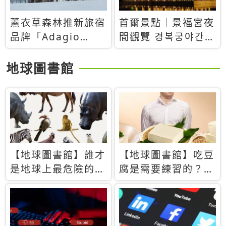
薰衣草森林推新旅宿
首爾景點｜景福宮夜
品牌「Adagio
間觀覽 경복궁야간관
Retreat」！首間選
람：2026年開放時
址北海道8月開幕
間、購票方式、實訪
地球圖書館
心得分享，感受白天
與夜晚截然不同的宮
殿魅力
【地球圖書館】誰才
【地球圖書館】吃豆
是地球上最危險的動
腐是需要練習的？當
物？人類喜好決定哪
西方人試圖用「煉
些動物「揹黑鍋」
乳」配上那塊無味的
白色豆腐