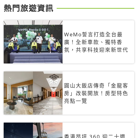
熱門旅遊資訊
WeMo誓言打造全台最
廣！全新車款、獨特香
氛，共享科技迎來新世代
圓山大飯店傳奇「金龍客
房」改裝開放！房型特色
亮點一覽
香港昂坪 360 迎二十週