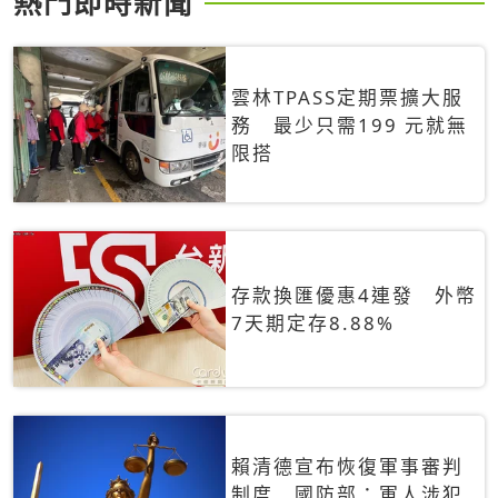
熱門即時新聞
雲林TPASS定期票擴大服
務 最少只需199 元就無
限搭
存款換匯優惠4連發 外幣
7天期定存8.88%
賴清德宣布恢復軍事審判
制度 國防部：軍人涉犯