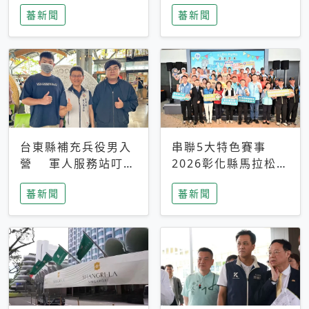
搜救中
選擇性解讀
蕃新聞
蕃新聞
台東縣補充兵役男入
串聯5大特色賽事
營 軍人服務站叮嚀
2026彰化縣馬拉松嘉
及歡送
年華啟動
蕃新聞
蕃新聞