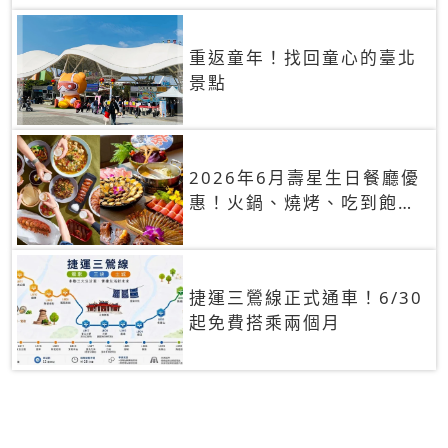
重返童年！找回童心的臺北
景點
2026年6月壽星生日餐廳優
惠！火鍋、燒烤、吃到飽，
90+餐廳生日優惠一覽
捷運三鶯線正式通車！6/30
起免費搭乘兩個月