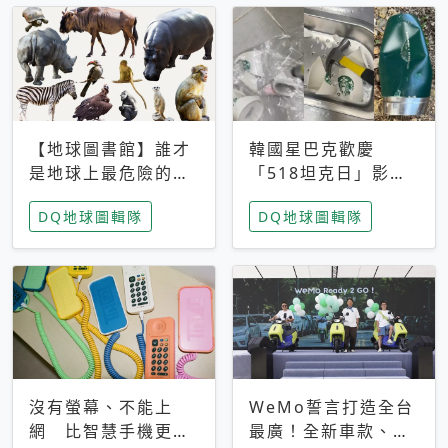
【地球圖書館】誰才
韓國星巴克歡慶
是地球上最危險的動
「518坦克日」影射
物？人類喜好決定哪
光州民主化運動 民
DQ地球圖輯隊
DQ地球圖輯隊
些動物「揹黑鍋」
眾：別在歷史傷口上
做生意
沒有螢幕、不能上
WeMo誓言打造全台
網 比智慧手機更讓
最廣！全新車款、獨