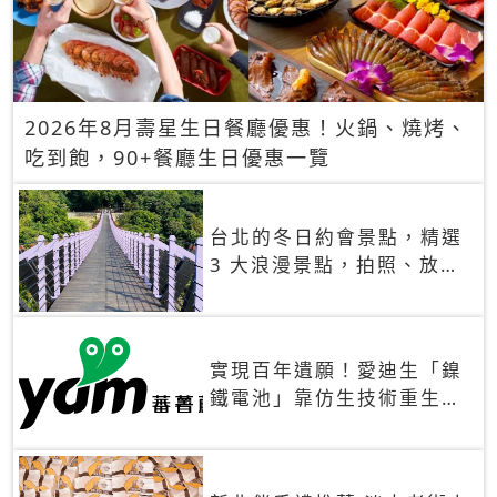
2026年8月壽星生日餐廳優惠！火鍋、燒烤、
吃到飽，90+餐廳生日優惠一覽
台北的冬日約會景點，精選
3 大浪漫景點，拍照、放閃
一次滿足！
實現百年遺願！愛迪生「鎳
鐵電池」靠仿生技術重生
秒充、循環萬次、壽命長達
30年