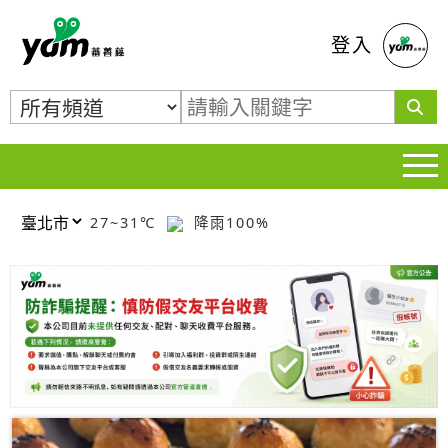
蕃薯藤
登入
27~31℃
降雨100%