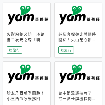
火影粉絲必訪！淡路
必勝客榴槤比薩限時
島二次元之森「曉」
回歸！火山芝心餅
解謎任務9月起全面
皮、榴槤冰淇淋到樂
輕旅行
輕旅行
支援中文
事聯名一次開吃
珍煮丹西瓜季開跑！
台中動漫迷抽牌了！
小玉西瓜冰米露回
宅一番卡牌機快閃草
歸，4公升分享壺也
悟道，15大人氣IP一