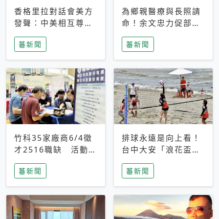
香格里拉對話會美方
為鄉親醫療與長照請
發聲：中美相互尊
命！余文忠力促部苗
重、良性溝通事關全
升格「台大苗栗分
蕃新聞
蕃新聞
球和平穩定
院」
竹科35家廠商6/4徵
排球永遠是向上看！
才2516職缺 活動當
台中大安「浪花盃」
天完成面試2家廠商
沙排賽今日起跑 烈
蕃新聞
蕃新聞
即可參加抽獎
日、海風、餐車派對
引爆海線初夏