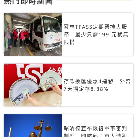
熱門即時新聞
雲林TPASS定期票擴大服
務 最少只需199 元就無
限搭
存款換匯優惠4連發 外幣
7天期定存8.88%
賴清德宣布恢復軍事審判
制度 國防部：軍人涉犯