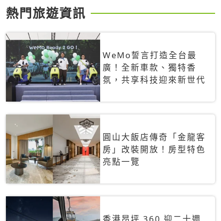
熱門旅遊資訊
WeMo誓言打造全台最
廣！全新車款、獨特香
氛，共享科技迎來新世代
圓山大飯店傳奇「金龍客
房」改裝開放！房型特色
亮點一覽
香港昂坪 360 迎二十週