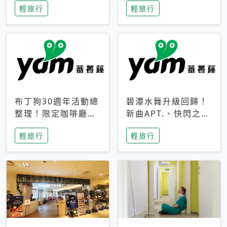
輕旅行
輕旅行
成今夏焦點
次開抽
布丁狗30週年活動總
碧潭水舞升級回歸！
整理！限定咖啡廳、
新曲APT.、快閃之夜
生日派對到路跑活動
到飛板秀，初夏夜遊
輕旅行
輕旅行
一次看
亮點一次看