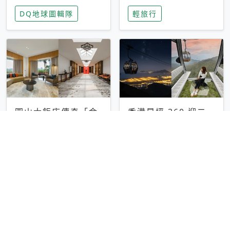
家長安心，美國孩童
特香氛，共享科技迎
DQ地球圖輯隊
輕旅行
瘋迷復古「有線電
來新世代
話」
圓山大飯店傳奇「金
香港昂坪 360 迎二
龍客房」改裝開放！
十週年！特別推出
房型特色亮點一覽
「夜間纜車」，輕旅
輕旅行
輕旅行
行帶你搶先揭秘台灣
專屬禮遇