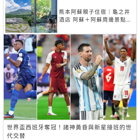
熊本阿蘇親子住宿｜龜之井
酒店 阿蘇＋阿蘇周邊景點一
網打盡
世界盃西班牙奪冠！諸神黃昏與新星接班的世
代交替