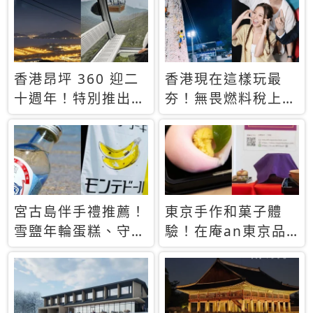
休才去圓夢 (附8.5
支援中文
萬次下載峇里島地
圖)😍
香港昂坪 360 迎二
香港現在這樣玩最
十週年！特別推出
夯！無畏燃料稅上
「夜間纜車」，輕旅
漲，現在買自由行只
行帶你搶先揭秘台灣
要8888元起
專屬禮遇
宮古島伴手禮推薦！
東京手作和菓子體
雪鹽年輪蛋糕、守護
驗！在庵an東京品
君餅乾，10款必買
味本格派日本茶道
清單