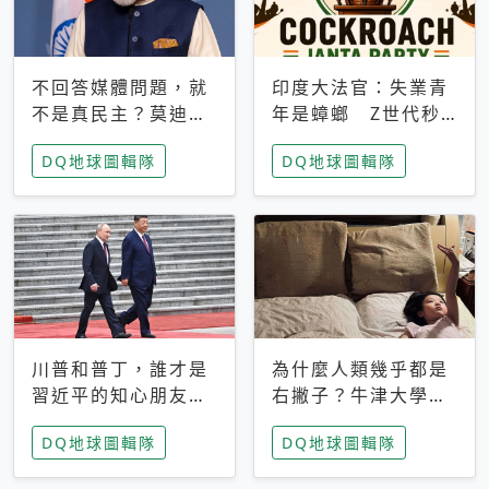
不回答媒體問題，就
印度大法官：失業青
不是真民主？莫迪訪
年是蟑螂 Z世代秒
歐拒回答問題 挪威
成立「蟑螂人民
DQ地球圖輯隊
DQ地球圖輯隊
記者：你怕什麼
黨」，追蹤數是執政
黨兩倍
川普和普丁，誰才是
為什麼人類幾乎都是
習近平的知心朋友？
右撇子？牛津大學：
專家：外交話語權掌
直立行走、腦容量擴
DQ地球圖輯隊
DQ地球圖輯隊
握在北京手中
張成演化關鍵