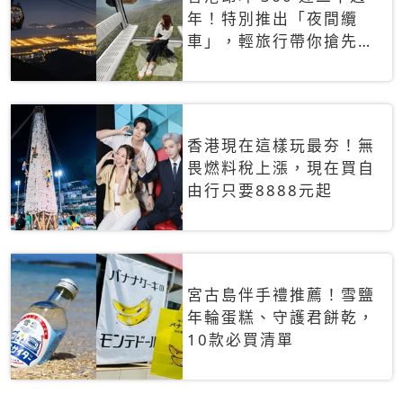
年！特別推出「夜間纜
車」，輕旅行帶你搶先揭
秘台灣專屬禮遇
香港現在這樣玩最夯！無
畏燃料稅上漲，現在買自
由行只要8888元起
宮古島伴手禮推薦！雪鹽
年輪蛋糕、守護君餅乾，
10款必買清單