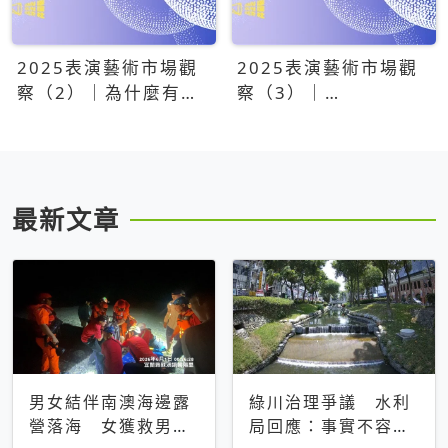
2025表演藝術市場觀
2025表演藝術市場觀
察（2）｜為什麼有些
察（3）｜
團隊總能大賣？達
OPENTIX20億票房之
康.come、面白大丈
後，我們到底看見了什
夫、相聲瓦舍年年霸榜
麼？
最新文章
男女結伴南澳海邊露
綠川治理爭議 水利
營落海 女獲救男仍
局回應：事實不容被