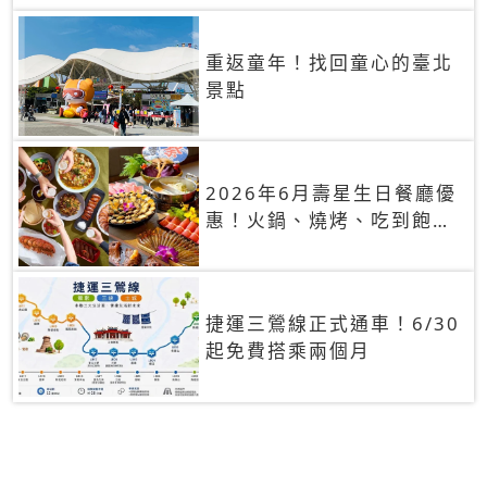
重返童年！找回童心的臺北
景點
2026年6月壽星生日餐廳優
惠！火鍋、燒烤、吃到飽，
90+餐廳生日優惠一覽
捷運三鶯線正式通車！6/30
起免費搭乘兩個月