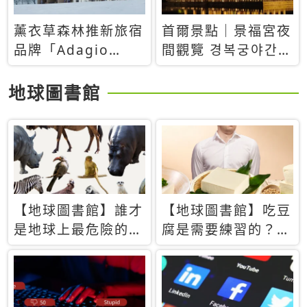
薰衣草森林推新旅宿
首爾景點｜景福宮夜
品牌「Adagio
間觀覽 경복궁야간관
Retreat」！首間選
람：2026年開放時
址北海道8月開幕
間、購票方式、實訪
地球圖書館
心得分享，感受白天
與夜晚截然不同的宮
殿魅力
【地球圖書館】誰才
【地球圖書館】吃豆
是地球上最危險的動
腐是需要練習的？當
物？人類喜好決定哪
西方人試圖用「煉
些動物「揹黑鍋」
乳」配上那塊無味的
白色豆腐