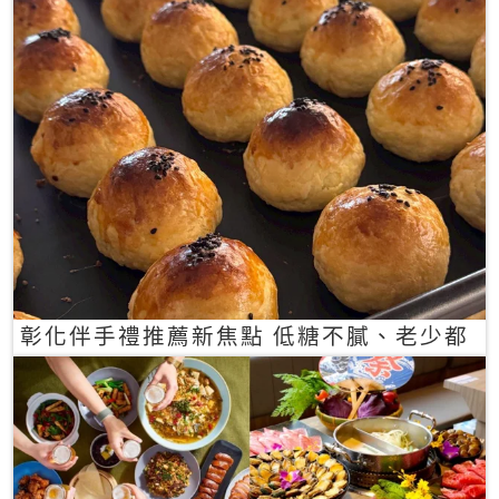
彰化伴手禮推薦新焦點 低糖不膩、老少都
愛的一口蛋黃酥禮盒