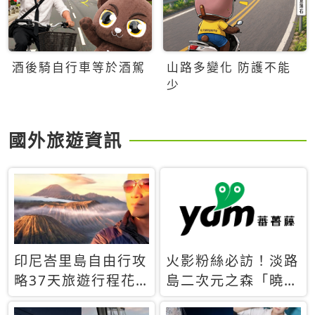
酒後騎自行車等於酒駕
山路多變化 防護不能
少
國外旅遊資訊
印尼峇里島自由行攻
火影粉絲必訪！淡路
略37天旅遊行程花
島二次元之森「曉」
費5萬台幣 ❤️別等退
解謎任務9月起全面