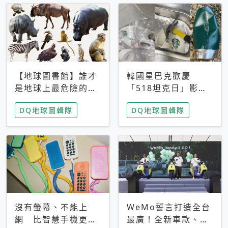
【地球圖書館】誰才
韓國星巴克歡慶
是地球上最危險的動
「518坦克日」影射
物？人類喜好決定哪
光州民主化運動 民
DQ地球圖輯隊
DQ地球圖輯隊
些動物「揹黑鍋」
眾：別在歷史傷口上
做生意
沒有螢幕、不能上
WeMo誓言打造全台
網 比智慧手機更讓
最廣！全新車款、獨