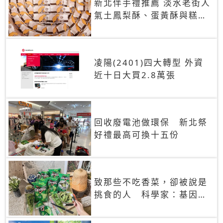
新北伴手禮推薦 淡水老街人
氣土鳳梨酥、蛋黃酥與糕餅
禮盒
凌陽(2401)四大轉型 外資
近十日大買2.8萬張
回收廢電池做環保 新北祭
好禮最高可換十五份
致那些不吃香菜，卻被說是
挑食的人 科學家：基因決
定你吃的香菜有沒有肥皂味