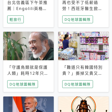
台北信義區下午茶推
再也受不了低薪過
薦｜Engolili英格莉
勞！西班牙醫生掀罷
莉統一時代店，花園
工潮、近四成護理師
輕旅行
DQ地球圖輯隊
秘境雙人套餐必拍熔
想離職 但外國醫生
岩鬆餅塔
能解決問題嗎？
「守護鳥類就是保護
「難道只有韓國特別
人類」耗時12年只為
貴？」撕掉又貴又難
追尋台灣最稀有的猛
用標籤，南韓2026推
DQ地球圖輯隊
DQ地球圖輯隊
禽 專訪《飛吧！熊
公共衛生棉全面免費
鷹》導演梁皆得