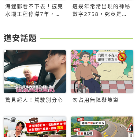
海狸都看不下去！捷克
這幾年常常出現的神秘
水壩工程停滯7年，海
數字2758，究竟是什
狸數夜完成省百萬美元
麼意思？為什麼可能影
響台灣的未來？
道安話題
驚見超人！駕駛別分心
勿占用無障礙坡道