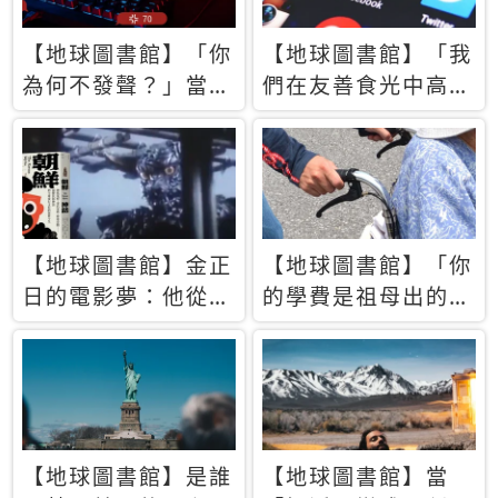
【地球圖書館】「你
【地球圖書館】「我
為何不發聲？」當情
們在友善食光中高呼
緒淹沒理智 你以為
民主自由，然後被刪
的正義成為壓迫他人
文」一本給Z世代的
的工具
末日寶懺《困在社群
平台》
【地球圖書館】金正
【地球圖書館】「你
日的電影夢：他從南
的學費是祖母出的」
韓綁來導演和演員，
當孝順變成情緒勒
卻拍出諷刺獨裁者的
索，日本孫女弒親案
北韓電影《平壤怪
背後的照護壓力
獸》
【地球圖書館】是誰
【地球圖書館】當