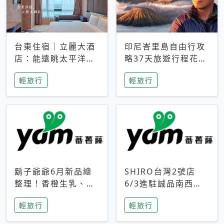
台東住宿｜立麗大酒
印尼峇里島自由行攻
店：能遠眺太平洋與
略37天旅遊行程花費
中央山脈，被田野包
5萬台幣 ❤️別等退休
輕旅行
輕旅行
圍的台東度假感住宿
才去圓夢 (附8.5萬次
下載峇里島地圖)😍
鬍子爺爺6月新品總
SHIRO台灣2號店
整理！香橙生乳、青
6/3進駐誠品南西！
檸乳酪到PAPA磁
限定香氛「果茶」與
輕旅行
輕旅行
鐵，販售細節一次看
永續店裝同步亮相