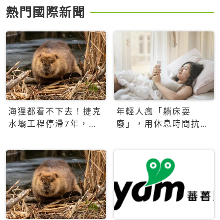
熱門國際新聞
海狸都看不下去！捷克
年輕人瘋「躺床耍
水壩工程停滯7年，海
廢」，用休息時間抗拒
狸數夜完成省百萬美元
生產力文化