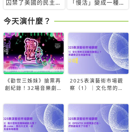
囚禁了美國的民主？
「慢活」變成一種商
當民主威脅到特權，
品：社群時代，資本
經濟學家長達半世紀
主義如何包裝你的休
今天演什麼？
的反撲計畫
閒時光
《勸世三姊妹》搶票再
2025表演藝術市場觀
創紀錄！32場音樂劇
察（1）｜文化幣的王
狂賣5萬張！
冠戴在誰頭上？青年觀
眾正在改變市場