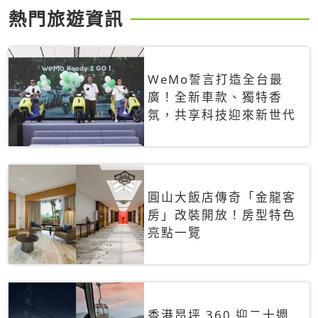
熱門旅遊資訊
WeMo誓言打造全台最
廣！全新車款、獨特香
氛，共享科技迎來新世代
圓山大飯店傳奇「金龍客
房」改裝開放！房型特色
亮點一覽
香港昂坪 360 迎二十週