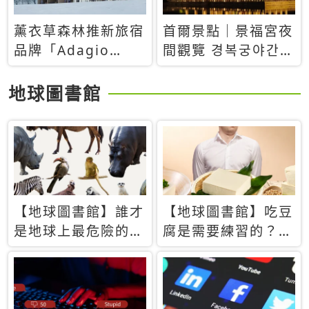
薰衣草森林推新旅宿
首爾景點｜景福宮夜
品牌「Adagio
間觀覽 경복궁야간관
Retreat」！首間選
람：2026年開放時
址北海道8月開幕
間、購票方式、實訪
地球圖書館
心得分享，感受白天
與夜晚截然不同的宮
殿魅力
【地球圖書館】誰才
【地球圖書館】吃豆
是地球上最危險的動
腐是需要練習的？當
物？人類喜好決定哪
西方人試圖用「煉
些動物「揹黑鍋」
乳」配上那塊無味的
白色豆腐