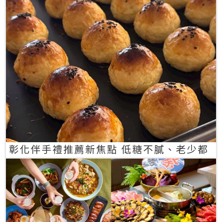
彰化伴手禮推薦新焦點 低糖不膩、老少都
愛的一口蛋黃酥禮盒