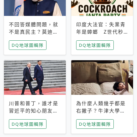
不回答媒體問題，就
印度大法官：失業青
不是真民主？莫迪訪
年是蟑螂 Z世代秒
歐拒回答問題 挪威
成立「蟑螂人民
DQ地球圖輯隊
DQ地球圖輯隊
記者：你怕什麼
黨」，追蹤數是執政
黨兩倍
川普和普丁，誰才是
為什麼人類幾乎都是
習近平的知心朋友？
右撇子？牛津大學：
專家：外交話語權掌
直立行走、腦容量擴
DQ地球圖輯隊
DQ地球圖輯隊
握在北京手中
張成演化關鍵