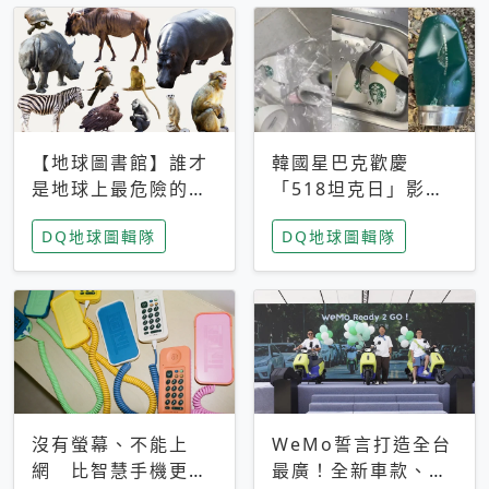
【地球圖書館】誰才
韓國星巴克歡慶
是地球上最危險的動
「518坦克日」影射
物？人類喜好決定哪
光州民主化運動 民
DQ地球圖輯隊
DQ地球圖輯隊
些動物「揹黑鍋」
眾：別在歷史傷口上
做生意
沒有螢幕、不能上
WeMo誓言打造全台
網 比智慧手機更讓
最廣！全新車款、獨