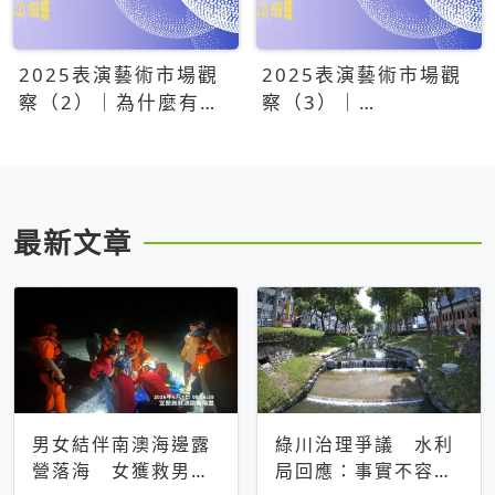
2025表演藝術市場觀
2025表演藝術市場觀
察（2）｜為什麼有些
察（3）｜
團隊總能大賣？達
OPENTIX20億票房之
康.come、面白大丈
後，我們到底看見了什
夫、相聲瓦舍年年霸榜
麼？
最新文章
男女結伴南澳海邊露
綠川治理爭議 水利
營落海 女獲救男仍
局回應：事實不容被