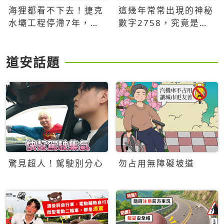
海狸都看不下去！捷克
這幾年常常出現的神秘
水壩工程停滯7年，海
數字2758，究竟是什
狸數夜完成省百萬美元
麼意思？為什麼可能影
響台灣的未來？
道安話題
驚見超人！駕駛別分心
勿占用無障礙坡道