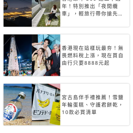
年！特別推出「夜間纜
車」，輕旅行帶你搶先揭
秘台灣專屬禮遇
香港現在這樣玩最夯！無
畏燃料稅上漲，現在買自
由行只要8888元起
宮古島伴手禮推薦！雪鹽
年輪蛋糕、守護君餅乾，
10款必買清單