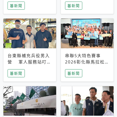
搜救中
選擇性解讀
蕃新聞
蕃新聞
台東縣補充兵役男入
串聯5大特色賽事
營 軍人服務站叮嚀
2026彰化縣馬拉松嘉
及歡送
年華啟動
蕃新聞
蕃新聞