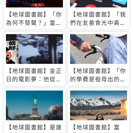
【地球圖書館】「你
【地球圖書館】「我
為何不發聲？」當情
們在友善食光中高呼
緒淹沒理智 你以為
民主自由，然後被刪
的正義成為壓迫他人
文」一本給Z世代的
的工具
末日寶懺《困在社群
平台》
【地球圖書館】金正
【地球圖書館】「你
日的電影夢：他從南
的學費是祖母出的」
韓綁來導演和演員，
當孝順變成情緒勒
卻拍出諷刺獨裁者的
索，日本孫女弒親案
北韓電影《平壤怪
背後的照護壓力
獸》
【地球圖書館】是誰
【地球圖書館】當