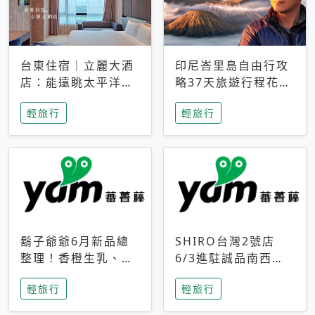
台東住宿｜立麗大酒
印尼峇里島自由行攻
店：能遠眺太平洋與
略37天旅遊行程花費
中央山脈，被田野包
5萬台幣 ❤️別等退休
輕旅行
輕旅行
圍的台東度假感住宿
才去圓夢 (附8.5萬次
下載峇里島地圖)😍
鬍子爺爺6月新品總
SHIRO台灣2號店
整理！香橙生乳、青
6/3進駐誠品南西！
檸乳酪到PAPA磁
限定香氛「果茶」與
輕旅行
輕旅行
鐵，販售細節一次看
永續店裝同步亮相