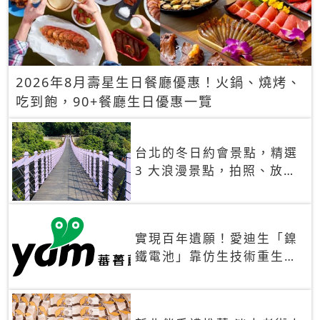
2026年8月壽星生日餐廳優惠！火鍋、燒烤、
吃到飽，90+餐廳生日優惠一覽
台北的冬日約會景點，精選
3 大浪漫景點，拍照、放閃
一次滿足！
實現百年遺願！愛迪生「鎳
鐵電池」靠仿生技術重生
秒充、循環萬次、壽命長達
30年