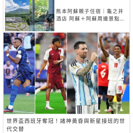
熊本阿蘇親子住宿｜龜之井
酒店 阿蘇＋阿蘇周邊景點一
網打盡
世界盃西班牙奪冠！諸神黃昏與新星接班的世
代交替