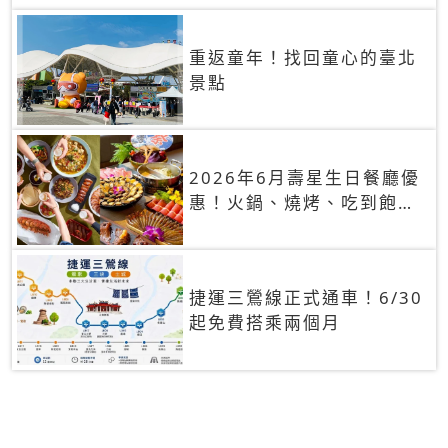
重返童年！找回童心的臺北
景點
2026年6月壽星生日餐廳優
惠！火鍋、燒烤、吃到飽，
90+餐廳生日優惠一覽
捷運三鶯線正式通車！6/30
起免費搭乘兩個月