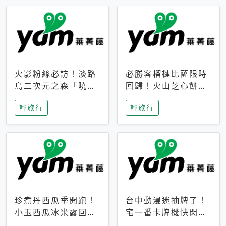
火影粉絲必訪！淡路
必勝客榴槤比薩限時
島二次元之森「曉」
回歸！火山芝心餅
解謎任務9月起全面
皮、榴槤冰淇淋到樂
輕旅行
輕旅行
支援中文
事聯名一次開吃
珍煮丹西瓜季開跑！
台中動漫迷抽牌了！
小玉西瓜冰米露回
宅一番卡牌機快閃草
歸，4公升分享壺也
悟道，15大人氣IP一