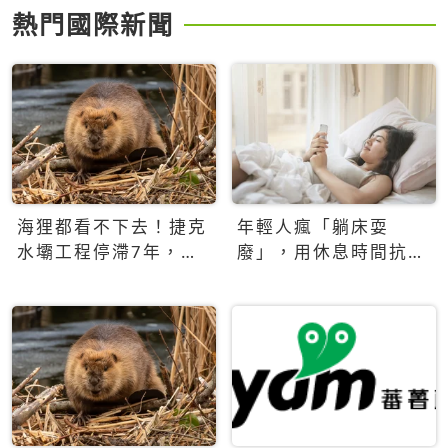
熱門國際新聞
海狸都看不下去！捷克
年輕人瘋「躺床耍
水壩工程停滯7年，海
廢」，用休息時間抗拒
狸數夜完成省百萬美元
生產力文化