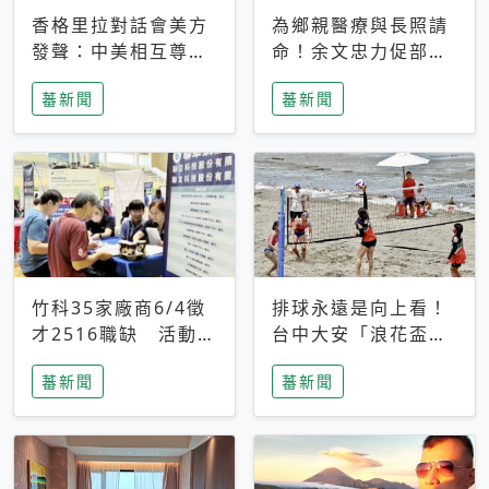
香格里拉對話會美方
為鄉親醫療與長照請
發聲：中美相互尊
命！余文忠力促部苗
重、良性溝通事關全
升格「台大苗栗分
蕃新聞
蕃新聞
球和平穩定
院」
竹科35家廠商6/4徵
排球永遠是向上看！
才2516職缺 活動當
台中大安「浪花盃」
天完成面試2家廠商
沙排賽今日起跑 烈
蕃新聞
蕃新聞
即可參加抽獎
日、海風、餐車派對
引爆海線初夏