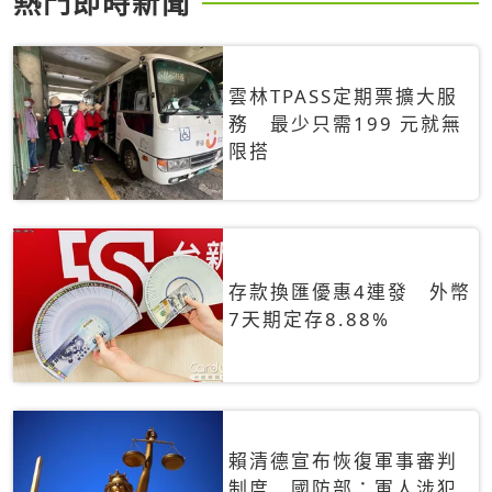
熱門即時新聞
雲林TPASS定期票擴大服
務 最少只需199 元就無
限搭
存款換匯優惠4連發 外幣
7天期定存8.88%
賴清德宣布恢復軍事審判
制度 國防部：軍人涉犯