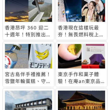
休才去圓夢 (附8.5
支援中文
萬次下載峇里島地
圖)😍
香港昂坪 360 迎二
香港現在這樣玩最
十週年！特別推出
夯！無畏燃料稅上
「夜間纜車」，輕旅
漲，現在買自由行只
行帶你搶先揭秘台灣
要8888元起
專屬禮遇
宮古島伴手禮推薦！
東京手作和菓子體
雪鹽年輪蛋糕、守護
驗！在庵an東京品
君餅乾，10款必買
味本格派日本茶道
清單