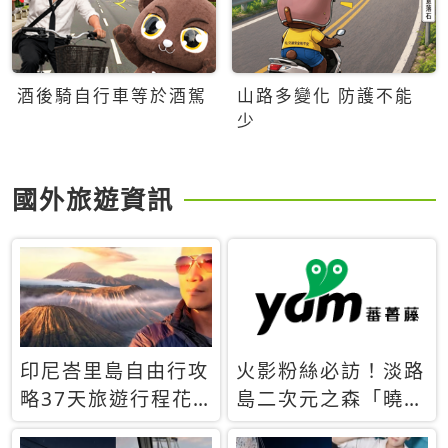
酒後騎自行車等於酒駕
山路多變化 防護不能
少
國外旅遊資訊
印尼峇里島自由行攻
火影粉絲必訪！淡路
略37天旅遊行程花
島二次元之森「曉」
費5萬台幣 ❤️別等退
解謎任務9月起全面