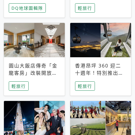
家長安心，美國孩童
特香氛，共享科技迎
DQ地球圖輯隊
輕旅行
瘋迷復古「有線電
來新世代
話」
圓山大飯店傳奇「金
香港昂坪 360 迎二
龍客房」改裝開放！
十週年！特別推出
房型特色亮點一覽
「夜間纜車」，輕旅
輕旅行
輕旅行
行帶你搶先揭秘台灣
專屬禮遇