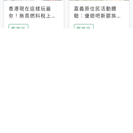
香港現在這樣玩最
嘉義原住民活動體
夯！無畏燃料稅上
驗：優遊吧斯鄒族文
漲，現在買自由行只
化部落提供精采表
輕旅行
輕旅行
要8888元起
演、在地風味餐
彰化正宗四川鍋物體
台中昭和系咖啡館｜
驗！來蜀都串香火鍋
不限時咖啡廳 X控肉
吃串串，特製麻辣湯
飯X布丁 店貓專屬位
輕旅行
輕旅行
底挑戰老饕味蕾
子是VIP才能選