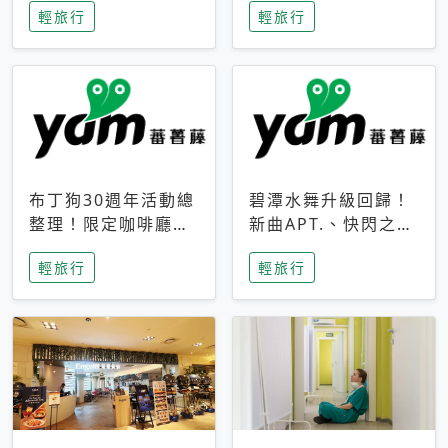
輕旅行
輕旅行
成今夏焦點
次開抽
布丁狗30週年活動總
碧潭水舞升級回歸！
整理！限定咖啡廳、
新曲APT.、快閃之夜
生日派對到路跑活動
到飛板秀，初夏夜遊
輕旅行
輕旅行
一次看
亮點一次看