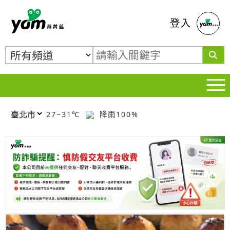
蕃薯藤
登入
27~31℃
降雨100%