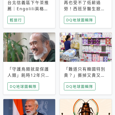
台北信義區下午茶推
再也受不了低薪過
薦｜Engolili英格莉
勞！西班牙醫生掀罷
莉統一時代店，花園
工潮、近四成護理師
輕旅行
DQ地球圖輯隊
秘境雙人套餐必拍熔
想離職 但外國醫生
岩鬆餅塔
能解決問題嗎？
「守護鳥類就是保護
「難道只有韓國特別
人類」耗時12年只為
貴？」撕掉又貴又難
追尋台灣最稀有的猛
用標籤，南韓2026推
DQ地球圖輯隊
DQ地球圖輯隊
禽 專訪《飛吧！熊
公共衛生棉全面免費
鷹》導演梁皆得