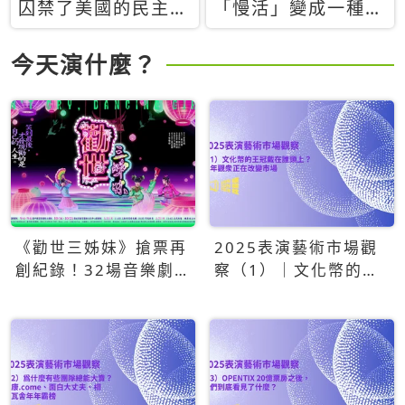
囚禁了美國的民主？
「慢活」變成一種商
當民主威脅到特權，
品：社群時代，資本
經濟學家長達半世紀
主義如何包裝你的休
今天演什麼？
的反撲計畫
閒時光
《勸世三姊妹》搶票再
2025表演藝術市場觀
創紀錄！32場音樂劇
察（1）｜文化幣的王
狂賣5萬張！
冠戴在誰頭上？青年觀
眾正在改變市場