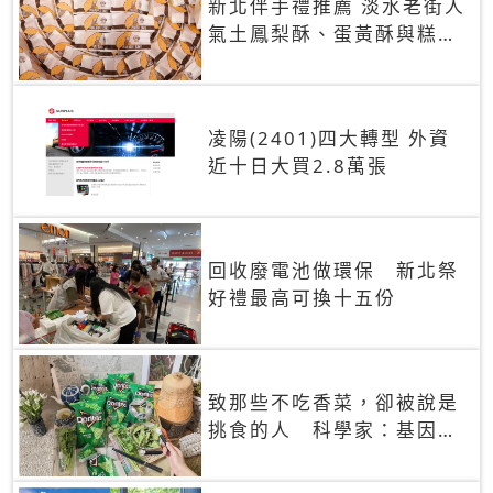
新北伴手禮推薦 淡水老街人
氣土鳳梨酥、蛋黃酥與糕餅
禮盒
凌陽(2401)四大轉型 外資
近十日大買2.8萬張
回收廢電池做環保 新北祭
好禮最高可換十五份
致那些不吃香菜，卻被說是
挑食的人 科學家：基因決
定你吃的香菜有沒有肥皂味