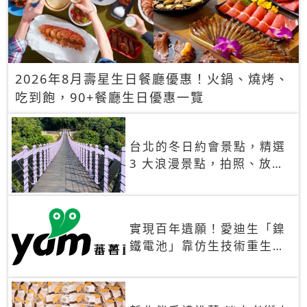
2026年8月壽星生日餐廳優惠！火鍋、燒烤、
吃到飽，90+餐廳生日優惠一覽
台北的冬日約會景點，精選
3 大浪漫景點，拍照、放閃
一次滿足！
實現百年遺願！愛迪生「鎳
鐵電池」靠仿生技術重生
秒充、循環萬次、壽命長達
30年