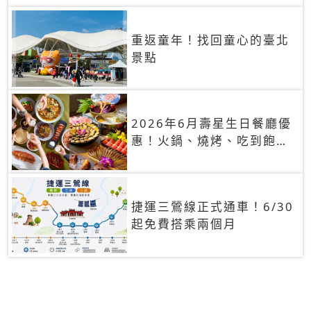
重返童年！找回童心的臺北
景點
2026年6月壽星生日餐廳優
惠！火鍋、燒烤、吃到飽，
90+餐廳生日優惠一覽
捷運三鶯線正式通車！6/30
起免費搭乘兩個月