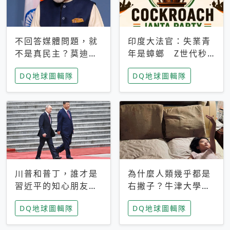
不回答媒體問題，就
印度大法官：失業青
不是真民主？莫迪訪
年是蟑螂 Z世代秒
歐拒回答問題 挪威
成立「蟑螂人民
DQ地球圖輯隊
DQ地球圖輯隊
記者：你怕什麼
黨」，追蹤數是執政
黨兩倍
川普和普丁，誰才是
為什麼人類幾乎都是
習近平的知心朋友？
右撇子？牛津大學：
專家：外交話語權掌
直立行走、腦容量擴
DQ地球圖輯隊
DQ地球圖輯隊
握在北京手中
張成演化關鍵