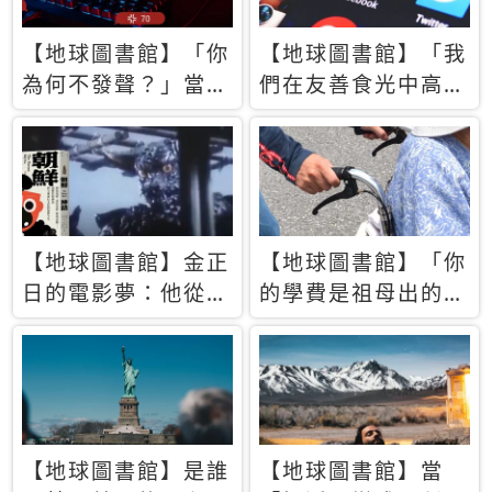
【地球圖書館】「你
【地球圖書館】「我
為何不發聲？」當情
們在友善食光中高呼
緒淹沒理智 你以為
民主自由，然後被刪
的正義成為壓迫他人
文」一本給Z世代的
的工具
末日寶懺《困在社群
平台》
【地球圖書館】金正
【地球圖書館】「你
日的電影夢：他從南
的學費是祖母出的」
韓綁來導演和演員，
當孝順變成情緒勒
卻拍出諷刺獨裁者的
索，日本孫女弒親案
北韓電影《平壤怪
背後的照護壓力
獸》
【地球圖書館】是誰
【地球圖書館】當