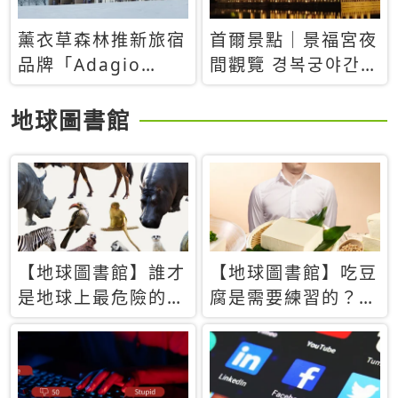
薰衣草森林推新旅宿
首爾景點｜景福宮夜
品牌「Adagio
間觀覽 경복궁야간관
Retreat」！首間選
람：2026年開放時
址北海道8月開幕
間、購票方式、實訪
地球圖書館
心得分享，感受白天
與夜晚截然不同的宮
殿魅力
【地球圖書館】誰才
【地球圖書館】吃豆
是地球上最危險的動
腐是需要練習的？當
物？人類喜好決定哪
西方人試圖用「煉
些動物「揹黑鍋」
乳」配上那塊無味的
白色豆腐