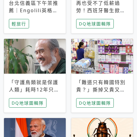
台北信義區下午茶推
再也受不了低薪過
薦｜Engolili英格莉
勞！西班牙醫生掀罷
莉統一時代店，花園
工潮、近四成護理師
輕旅行
DQ地球圖輯隊
秘境雙人套餐必拍熔
想離職 但外國醫生
岩鬆餅塔
能解決問題嗎？
「守護鳥類就是保護
「難道只有韓國特別
人類」耗時12年只為
貴？」撕掉又貴又難
追尋台灣最稀有的猛
用標籤，南韓2026推
DQ地球圖輯隊
DQ地球圖輯隊
禽 專訪《飛吧！熊
公共衛生棉全面免費
鷹》導演梁皆得