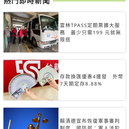
熱門即時新聞
雲林TPASS定期票擴大服
務 最少只需199 元就無
限搭
存款換匯優惠4連發 外幣
7天期定存8.88%
賴清德宣布恢復軍事審判
制度 國防部：軍人涉犯