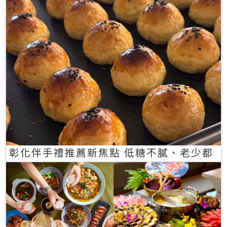
彰化伴手禮推薦新焦點 低糖不膩、老少都
愛的一口蛋黃酥禮盒