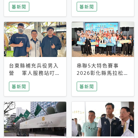
搜救中
選擇性解讀
蕃新聞
蕃新聞
台東縣補充兵役男入
串聯5大特色賽事
營 軍人服務站叮嚀
2026彰化縣馬拉松嘉
及歡送
年華啟動
蕃新聞
蕃新聞