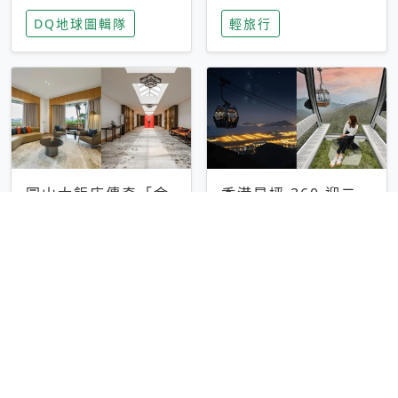
家長安心，美國孩童
特香氛，共享科技迎
DQ地球圖輯隊
輕旅行
瘋迷復古「有線電
來新世代
話」
圓山大飯店傳奇「金
香港昂坪 360 迎二
龍客房」改裝開放！
十週年！特別推出
房型特色亮點一覽
「夜間纜車」，輕旅
輕旅行
輕旅行
行帶你搶先揭秘台灣
專屬禮遇