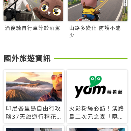
酒後騎自行車等於酒駕
山路多變化 防護不能
少
國外旅遊資訊
印尼峇里島自由行攻
火影粉絲必訪！淡路
略37天旅遊行程花
島二次元之森「曉」
費5萬台幣 ❤️別等退
解謎任務9月起全面