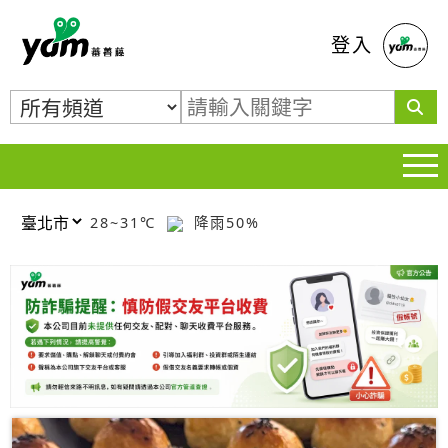
蕃薯藤
登入
28~31℃
降雨50%