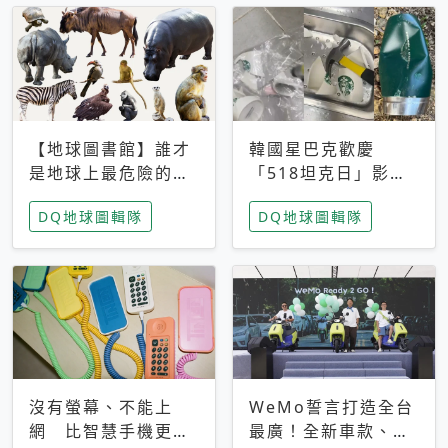
【地球圖書館】誰才
韓國星巴克歡慶
是地球上最危險的動
「518坦克日」影射
物？人類喜好決定哪
光州民主化運動 民
DQ地球圖輯隊
DQ地球圖輯隊
些動物「揹黑鍋」
眾：別在歷史傷口上
做生意
沒有螢幕、不能上
WeMo誓言打造全台
網 比智慧手機更讓
最廣！全新車款、獨