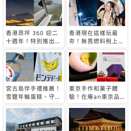
休才去圓夢 (附8.5
支援中文
萬次下載峇里島地
圖)😍
香港昂坪 360 迎二
香港現在這樣玩最
十週年！特別推出
夯！無畏燃料稅上
「夜間纜車」，輕旅
漲，現在買自由行只
行帶你搶先揭秘台灣
要8888元起
專屬禮遇
宮古島伴手禮推薦！
東京手作和菓子體
雪鹽年輪蛋糕、守護
驗！在庵an東京品
君餅乾，10款必買
味本格派日本茶道
清單