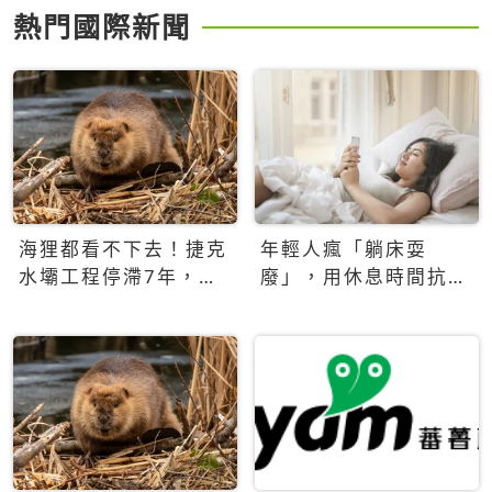
熱門國際新聞
海狸都看不下去！捷克
年輕人瘋「躺床耍
水壩工程停滯7年，海
廢」，用休息時間抗拒
狸數夜完成省百萬美元
生產力文化