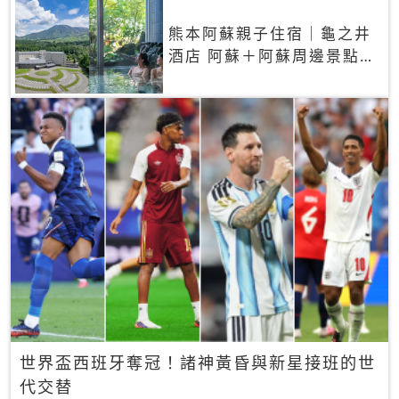
熊本阿蘇親子住宿｜龜之井
酒店 阿蘇＋阿蘇周邊景點一
網打盡
世界盃西班牙奪冠！諸神黃昏與新星接班的世
代交替