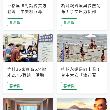
香格里拉對話會美方
為鄉親醫療與長照請
發聲：中美相互尊
命！余文忠力促部苗
重、良性溝通事關全
升格「台大苗栗分
蕃新聞
蕃新聞
球和平穩定
院」
竹科35家廠商6/4徵
排球永遠是向上看！
才2516職缺 活動當
台中大安「浪花盃」
天完成面試2家廠商
沙排賽今日起跑 烈
蕃新聞
蕃新聞
即可參加抽獎
日、海風、餐車派對
引爆海線初夏