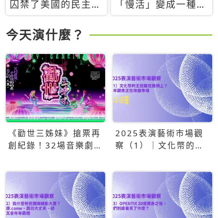
囚禁了美國的民主？
「慢活」變成一種商
當民主威脅到特權，
品：社群時代，資本
經濟學家長達半世紀
主義如何包裝你的休
今天演什麼？
的反撲計畫
閒時光
《勸世三姊妹》搶票再
2025表演藝術市場觀
創紀錄！32場音樂劇
察（1）｜文化幣的王
狂賣5萬張！
冠戴在誰頭上？青年觀
眾正在改變市場