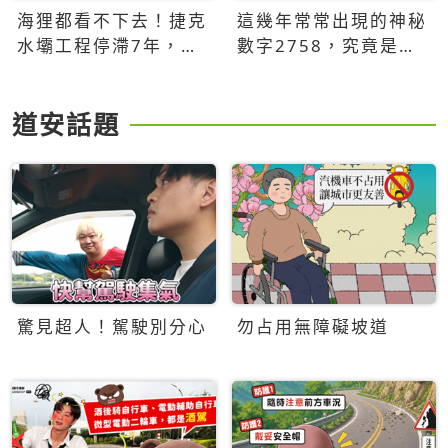
海狸都看不下去！捷克
這幾年常常出現的神秘
水壩工程停滯7年，海
數字2758，究竟是什
狸數夜完成省百萬美元
麼意思？為什麼可能影
響台灣的未來？
道安話題
驚見超人！駕駛別分心
勿占用無障礙坡道