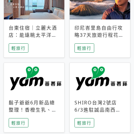
台東住宿｜立麗大酒
印尼峇里島自由行攻
店：能遠眺太平洋與
略37天旅遊行程花費
中央山脈，被田野包
5萬台幣 ❤️別等退休
輕旅行
輕旅行
圍的台東度假感住宿
才去圓夢 (附8.5萬次
下載峇里島地圖)😍
鬍子爺爺6月新品總
SHIRO台灣2號店
整理！香橙生乳、青
6/3進駐誠品南西！
檸乳酪到PAPA磁
限定香氛「果茶」與
輕旅行
輕旅行
鐵，販售細節一次看
永續店裝同步亮相