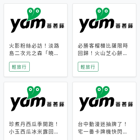
火影粉絲必訪！淡路
必勝客榴槤比薩限時
島二次元之森「曉」
回歸！火山芝心餅
解謎任務9月起全面
皮、榴槤冰淇淋到樂
輕旅行
輕旅行
支援中文
事聯名一次開吃
珍煮丹西瓜季開跑！
台中動漫迷抽牌了！
小玉西瓜冰米露回
宅一番卡牌機快閃草
歸，4公升分享壺也
悟道，15大人氣IP一