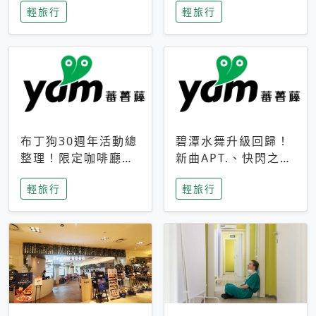
輕旅行
輕旅行
成今夏焦點
次開抽
布丁狗30週年活動總
碧潭水舞升級回歸！
整理！限定咖啡廳、
新曲APT.、快閃之夜
生日派對到路跑活動
到飛板秀，初夏夜遊
輕旅行
輕旅行
一次看
亮點一次看