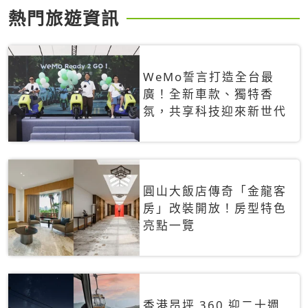
熱門旅遊資訊
WeMo誓言打造全台最
廣！全新車款、獨特香
氛，共享科技迎來新世代
圓山大飯店傳奇「金龍客
房」改裝開放！房型特色
亮點一覽
香港昂坪 360 迎二十週