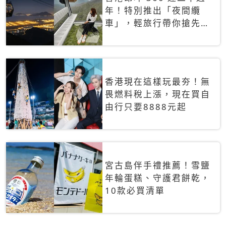
年！特別推出「夜間纜
車」，輕旅行帶你搶先揭
秘台灣專屬禮遇
香港現在這樣玩最夯！無
畏燃料稅上漲，現在買自
由行只要8888元起
宮古島伴手禮推薦！雪鹽
年輪蛋糕、守護君餅乾，
10款必買清單