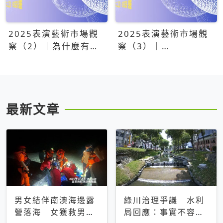
2025表演藝術市場觀
2025表演藝術市場觀
察（2）｜為什麼有些
察（3）｜
團隊總能大賣？達
OPENTIX20億票房之
康.come、面白大丈
後，我們到底看見了什
夫、相聲瓦舍年年霸榜
麼？
最新文章
男女結伴南澳海邊露
綠川治理爭議 水利
營落海 女獲救男仍
局回應：事實不容被