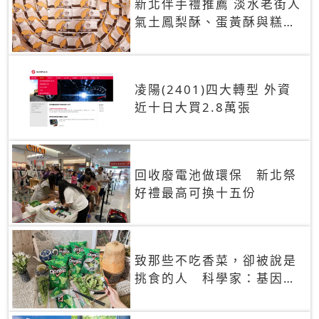
新北伴手禮推薦 淡水老街人
氣土鳳梨酥、蛋黃酥與糕餅
禮盒
凌陽(2401)四大轉型 外資
近十日大買2.8萬張
回收廢電池做環保 新北祭
好禮最高可換十五份
致那些不吃香菜，卻被說是
挑食的人 科學家：基因決
定你吃的香菜有沒有肥皂味