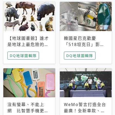
【地球圖書館】誰才
韓國星巴克歡慶
是地球上最危險的動
「518坦克日」影射
物？人類喜好決定哪
光州民主化運動 民
DQ地球圖輯隊
DQ地球圖輯隊
些動物「揹黑鍋」
眾：別在歷史傷口上
做生意
沒有螢幕、不能上
WeMo誓言打造全台
網 比智慧手機更讓
最廣！全新車款、獨