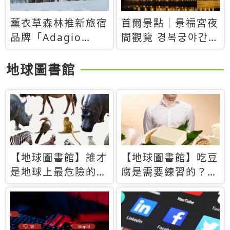
薰衣草森林推新旅宿
首爾景點｜景福宮夜
品牌「Adagio
間觀覽 경복궁야간관
Retreat」！首間選
람：2026年開放時
址北海道8月開幕
間、購票方式、實訪
地球圖書館
心得分享，感受白天
與夜晚截然不同的宮
殿魅力
【地球圖書館】誰才
【地球圖書館】吃豆
是地球上最危險的動
腐是需要練習的？當
物？人類喜好決定哪
西方人試圖用「煉
些動物「揹黑鍋」
乳」配上那塊無味的
白色豆腐