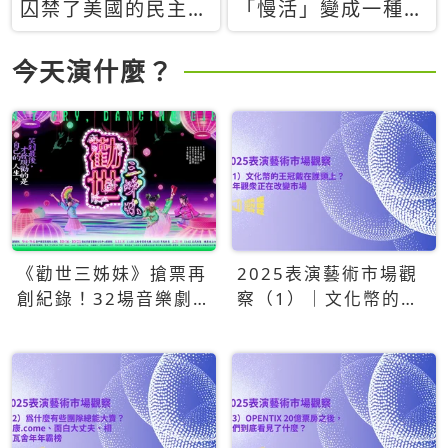
囚禁了美國的民主？
「慢活」變成一種商
當民主威脅到特權，
品：社群時代，資本
經濟學家長達半世紀
主義如何包裝你的休
今天演什麼？
的反撲計畫
閒時光
《勸世三姊妹》搶票再
2025表演藝術市場觀
創紀錄！32場音樂劇
察（1）｜文化幣的王
狂賣5萬張！
冠戴在誰頭上？青年觀
眾正在改變市場