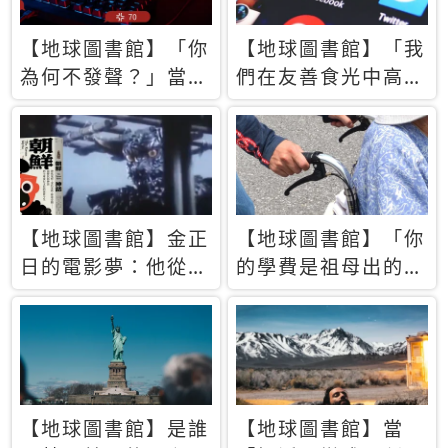
【地球圖書館】「你
【地球圖書館】「我
為何不發聲？」當情
們在友善食光中高呼
緒淹沒理智 你以為
民主自由，然後被刪
的正義成為壓迫他人
文」一本給Z世代的
的工具
末日寶懺《困在社群
平台》
【地球圖書館】金正
【地球圖書館】「你
日的電影夢：他從南
的學費是祖母出的」
韓綁來導演和演員，
當孝順變成情緒勒
卻拍出諷刺獨裁者的
索，日本孫女弒親案
北韓電影《平壤怪
背後的照護壓力
獸》
【地球圖書館】是誰
【地球圖書館】當