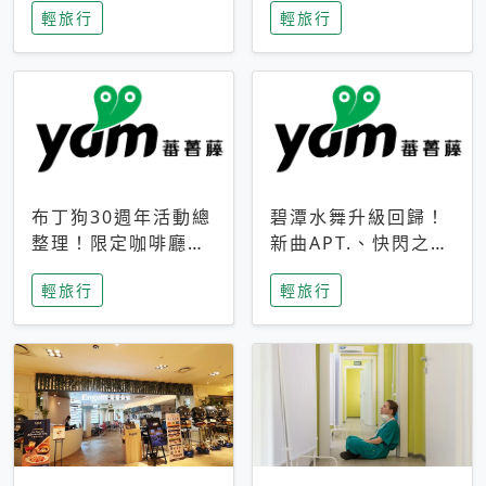
輕旅行
輕旅行
成今夏焦點
次開抽
布丁狗30週年活動總
碧潭水舞升級回歸！
整理！限定咖啡廳、
新曲APT.、快閃之夜
生日派對到路跑活動
到飛板秀，初夏夜遊
輕旅行
輕旅行
一次看
亮點一次看