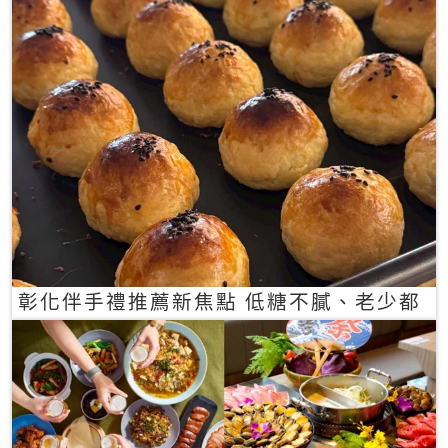
彰化伴手禮推薦新焦點 低糖不膩、老少都
愛的一口蛋黃酥禮盒