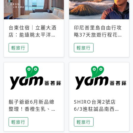
台東住宿｜立麗大酒
印尼峇里島自由行攻
店：能遠眺太平洋與
略37天旅遊行程花費
中央山脈，被田野包
5萬台幣 ❤️別等退休
輕旅行
輕旅行
圍的台東度假感住宿
才去圓夢 (附8.5萬次
下載峇里島地圖)😍
鬍子爺爺6月新品總
SHIRO台灣2號店
整理！香橙生乳、青
6/3進駐誠品南西！
檸乳酪到PAPA磁
限定香氛「果茶」與
輕旅行
輕旅行
鐵，販售細節一次看
永續店裝同步亮相