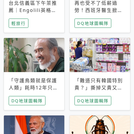
台北信義區下午茶推
再也受不了低薪過
薦｜Engolili英格莉
勞！西班牙醫生掀罷
莉統一時代店，花園
工潮、近四成護理師
輕旅行
DQ地球圖輯隊
秘境雙人套餐必拍熔
想離職 但外國醫生
岩鬆餅塔
能解決問題嗎？
「守護鳥類就是保護
「難道只有韓國特別
人類」耗時12年只為
貴？」撕掉又貴又難
追尋台灣最稀有的猛
用標籤，南韓2026推
DQ地球圖輯隊
DQ地球圖輯隊
禽 專訪《飛吧！熊
公共衛生棉全面免費
鷹》導演梁皆得