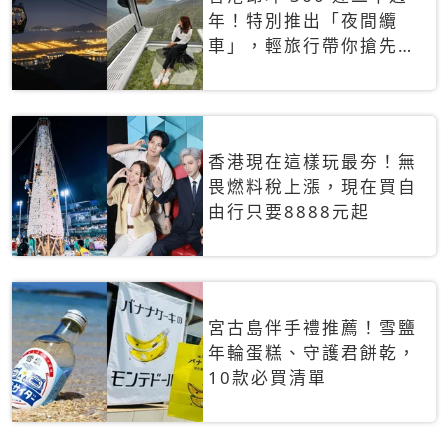
年！特別推出「夜間纜
車」，輕旅行帶你搶先揭
秘台灣專屬禮遇
香港現在這樣玩最夯！無
畏燃料稅上漲，現在買自
由行只要8888元起
宮古島伴手禮推薦！雪鹽
年輪蛋糕、守護君餅乾，
10款必買清單