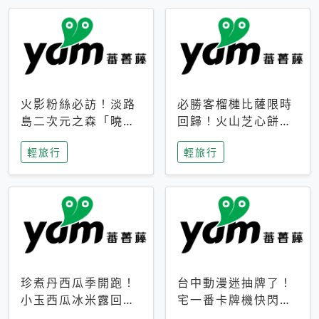
火影粉絲必訪！淡路
必勝客榴槤比薩限時
島二次元之森「曉」
回歸！火山芝心餅
解謎任務9月起全面
皮、榴槤冰淇淋到樂
輕旅行
輕旅行
支援中文
事聯名一次開吃
珍煮丹西瓜季開跑！
台中動漫迷抽牌了！
小玉西瓜冰米露回
宅一番卡牌機快閃草
歸，4公升分享壺也
悟道，15大人氣IP一