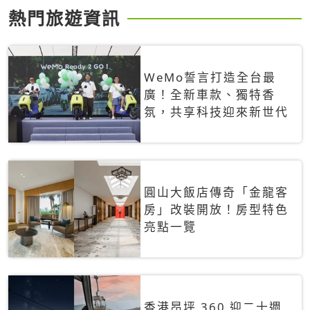
熱門旅遊資訊
WeMo誓言打造全台最
廣！全新車款、獨特香
氛，共享科技迎來新世代
圓山大飯店傳奇「金龍客
房」改裝開放！房型特色
亮點一覽
香港昂坪 360 迎二十週