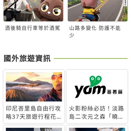
酒後騎自行車等於酒駕
山路多變化 防護不能
少
國外旅遊資訊
印尼峇里島自由行攻
火影粉絲必訪！淡路
略37天旅遊行程花
島二次元之森「曉」
費5萬台幣 ❤️別等退
解謎任務9月起全面