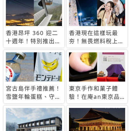
休才去圓夢 (附8.5
支援中文
萬次下載峇里島地
圖)😍
香港昂坪 360 迎二
香港現在這樣玩最
十週年！特別推出
夯！無畏燃料稅上
「夜間纜車」，輕旅
漲，現在買自由行只
行帶你搶先揭秘台灣
要8888元起
專屬禮遇
宮古島伴手禮推薦！
東京手作和菓子體
雪鹽年輪蛋糕、守護
驗！在庵an東京品
君餅乾，10款必買
味本格派日本茶道
清單