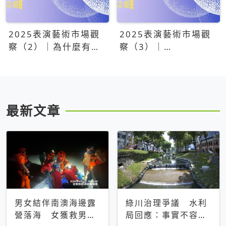
2025表演藝術市場觀
2025表演藝術市場觀
察（2）｜為什麼有些
察（3）｜
團隊總能大賣？達
OPENTIX20億票房之
康.come、面白大丈
後，我們到底看見了什
夫、相聲瓦舍年年霸榜
麼？
最新文章
男女結伴南澳海邊露
綠川治理爭議 水利
營落海 女獲救男仍
局回應：事實不容被