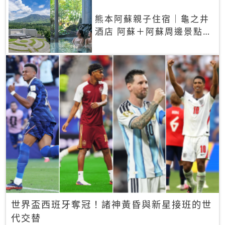
熊本阿蘇親子住宿｜龜之井
酒店 阿蘇＋阿蘇周邊景點一
網打盡
世界盃西班牙奪冠！諸神黃昏與新星接班的世
代交替