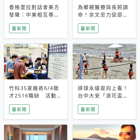
香格里拉對話會美方
為鄉親醫療與長照請
發聲：中美相互尊
命！余文忠力促部苗
重、良性溝通事關全
升格「台大苗栗分
蕃新聞
蕃新聞
球和平穩定
院」
竹科35家廠商6/4徵
排球永遠是向上看！
才2516職缺 活動當
台中大安「浪花盃」
天完成面試2家廠商
沙排賽今日起跑 烈
蕃新聞
蕃新聞
即可參加抽獎
日、海風、餐車派對
引爆海線初夏