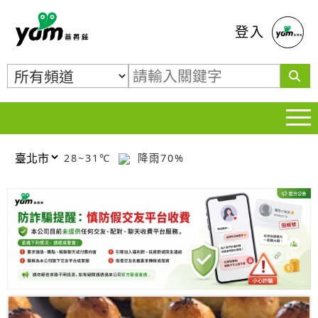
蕃薯藤
登入
28~31℃
降雨70%