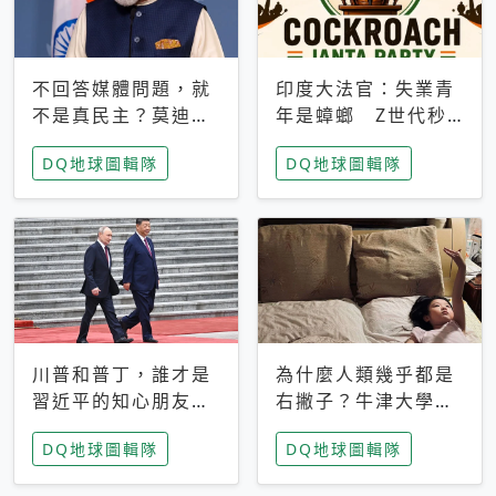
不回答媒體問題，就
印度大法官：失業青
不是真民主？莫迪訪
年是蟑螂 Z世代秒
歐拒回答問題 挪威
成立「蟑螂人民
DQ地球圖輯隊
DQ地球圖輯隊
記者：你怕什麼
黨」，追蹤數是執政
黨兩倍
川普和普丁，誰才是
為什麼人類幾乎都是
習近平的知心朋友？
右撇子？牛津大學：
專家：外交話語權掌
直立行走、腦容量擴
DQ地球圖輯隊
DQ地球圖輯隊
握在北京手中
張成演化關鍵