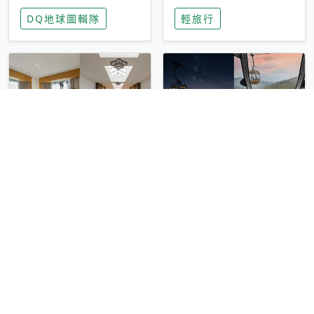
家長安心，美國孩童
特香氛，共享科技迎
DQ地球圖輯隊
輕旅行
瘋迷復古「有線電
來新世代
話」
圓山大飯店傳奇「金
香港昂坪 360 迎二
龍客房」改裝開放！
十週年！特別推出
房型特色亮點一覽
「夜間纜車」，輕旅
輕旅行
輕旅行
行帶你搶先揭秘台灣
專屬禮遇