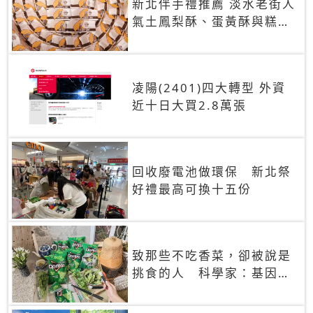
新北伴手禮推薦 淡水老街人
氣土鳳梨酥、蛋黃酥與糕餅
禮盒
凌陽(2401)四大轉型 外資
近十日大買2.8萬張
回收廢電池做環保 新北祭
好禮最高可換十五份
致那些不吃香菜，卻被說是
挑食的人 科學家：基因決
定你吃的香菜有沒有肥皂味