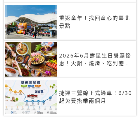
重返童年！找回童心的臺北
景點
2026年6月壽星生日餐廳優
惠！火鍋、燒烤、吃到飽，
90+餐廳生日優惠一覽
捷運三鶯線正式通車！6/30
起免費搭乘兩個月