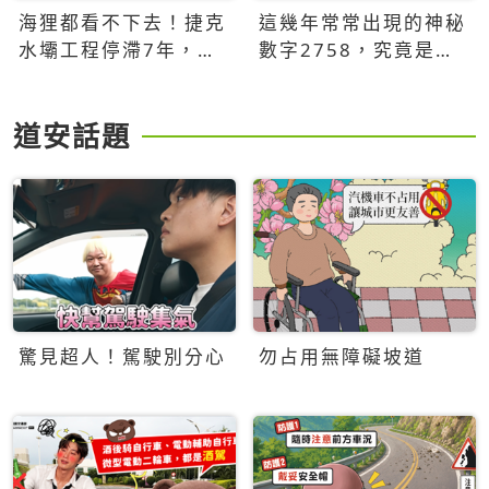
海狸都看不下去！捷克
這幾年常常出現的神秘
水壩工程停滯7年，海
數字2758，究竟是什
狸數夜完成省百萬美元
麼意思？為什麼可能影
響台灣的未來？
道安話題
驚見超人！駕駛別分心
勿占用無障礙坡道