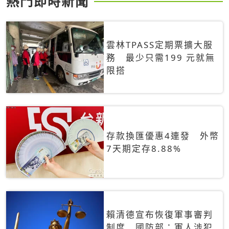
熱門即時新聞
雲林TPASS定期票擴大服
務 最少只需199 元就無
限搭
存款換匯優惠4連發 外幣
7天期定存8.88%
賴清德宣布恢復軍事審判
制度 國防部：軍人涉犯