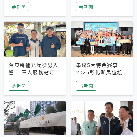
搜救中
選擇性解讀
蕃新聞
蕃新聞
台東縣補充兵役男入
串聯5大特色賽事
營 軍人服務站叮嚀
2026彰化縣馬拉松嘉
及歡送
年華啟動
蕃新聞
蕃新聞