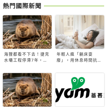
熱門國際新聞
海狸都看不下去！捷克
年輕人瘋「躺床耍
水壩工程停滯7年，海
廢」，用休息時間抗拒
狸數夜完成省百萬美元
生產力文化