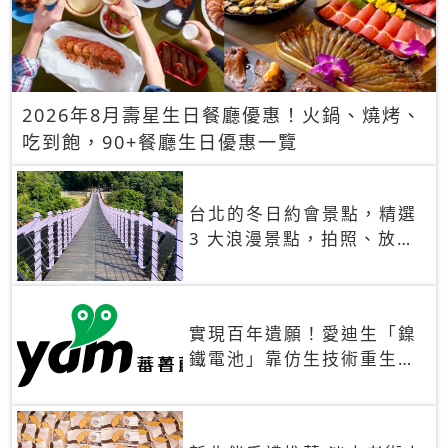
2026年8月壽星生日餐廳優惠！火鍋、燒烤、
吃到飽，90+餐廳生日優惠一覽
台北的冬日約會景點，精選
3 大浪漫景點，拍照、放閃
一次滿足！
實現百年遺願！愛迪生「鎳
鐵電池」靠仿生技術重生
秒充、循環萬次、壽命長達
30年