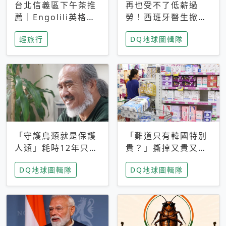
台北信義區下午茶推
再也受不了低薪過
薦｜Engolili英格莉
勞！西班牙醫生掀罷
莉統一時代店，花園
工潮、近四成護理師
輕旅行
DQ地球圖輯隊
秘境雙人套餐必拍熔
想離職 但外國醫生
岩鬆餅塔
能解決問題嗎？
「守護鳥類就是保護
「難道只有韓國特別
人類」耗時12年只為
貴？」撕掉又貴又難
追尋台灣最稀有的猛
用標籤，南韓2026推
DQ地球圖輯隊
DQ地球圖輯隊
禽 專訪《飛吧！熊
公共衛生棉全面免費
鷹》導演梁皆得