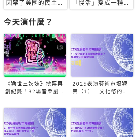
囚禁了美國的民主？
「慢活」變成一種商
當民主威脅到特權，
品：社群時代，資本
經濟學家長達半世紀
主義如何包裝你的休
今天演什麼？
的反撲計畫
閒時光
《勸世三姊妹》搶票再
2025表演藝術市場觀
創紀錄！32場音樂劇
察（1）｜文化幣的王
狂賣5萬張！
冠戴在誰頭上？青年觀
眾正在改變市場