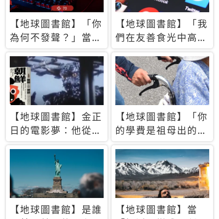
【地球圖書館】「你
【地球圖書館】「我
為何不發聲？」當情
們在友善食光中高呼
緒淹沒理智 你以為
民主自由，然後被刪
的正義成為壓迫他人
文」一本給Z世代的
的工具
末日寶懺《困在社群
平台》
【地球圖書館】金正
【地球圖書館】「你
日的電影夢：他從南
的學費是祖母出的」
韓綁來導演和演員，
當孝順變成情緒勒
卻拍出諷刺獨裁者的
索，日本孫女弒親案
北韓電影《平壤怪
背後的照護壓力
獸》
【地球圖書館】是誰
【地球圖書館】當