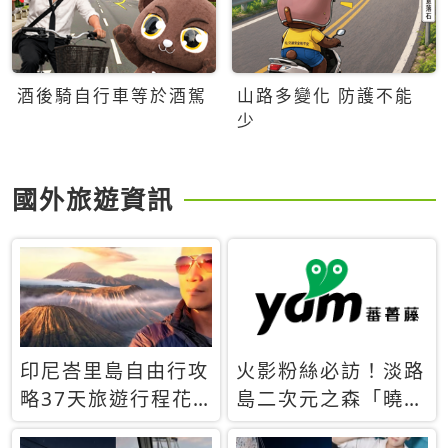
酒後騎自行車等於酒駕
山路多變化 防護不能
少
國外旅遊資訊
印尼峇里島自由行攻
火影粉絲必訪！淡路
略37天旅遊行程花
島二次元之森「曉」
費5萬台幣 ❤️別等退
解謎任務9月起全面