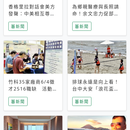
香格里拉對話會美方
為鄉親醫療與長照請
發聲：中美相互尊
命！余文忠力促部苗
重、良性溝通事關全
升格「台大苗栗分
蕃新聞
蕃新聞
球和平穩定
院」
竹科35家廠商6/4徵
排球永遠是向上看！
才2516職缺 活動當
台中大安「浪花盃」
天完成面試2家廠商
沙排賽今日起跑 烈
蕃新聞
蕃新聞
即可參加抽獎
日、海風、餐車派對
引爆海線初夏