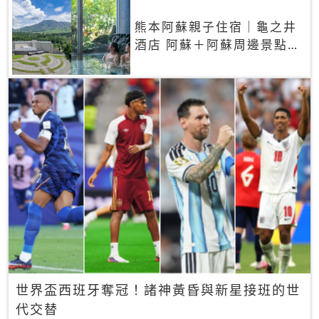
熊本阿蘇親子住宿｜龜之井
酒店 阿蘇＋阿蘇周邊景點一
網打盡
世界盃西班牙奪冠！諸神黃昏與新星接班的世
代交替