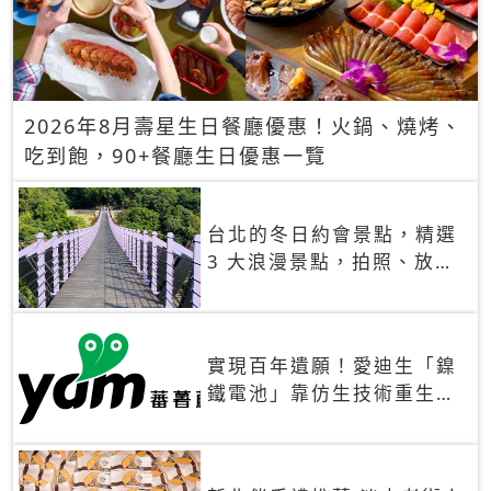
2026年8月壽星生日餐廳優惠！火鍋、燒烤、
吃到飽，90+餐廳生日優惠一覽
台北的冬日約會景點，精選
3 大浪漫景點，拍照、放閃
一次滿足！
實現百年遺願！愛迪生「鎳
鐵電池」靠仿生技術重生
秒充、循環萬次、壽命長達
30年