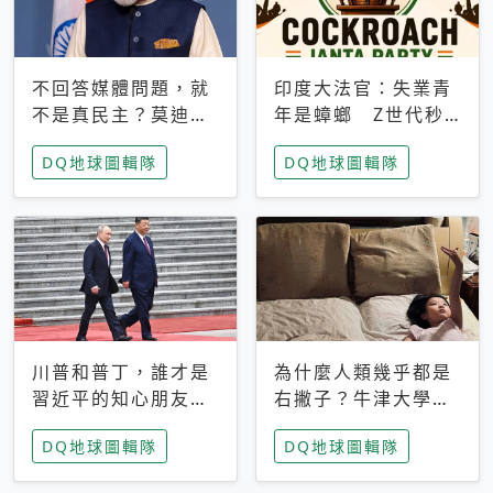
不回答媒體問題，就
印度大法官：失業青
不是真民主？莫迪訪
年是蟑螂 Z世代秒
歐拒回答問題 挪威
成立「蟑螂人民
DQ地球圖輯隊
DQ地球圖輯隊
記者：你怕什麼
黨」，追蹤數是執政
黨兩倍
川普和普丁，誰才是
為什麼人類幾乎都是
習近平的知心朋友？
右撇子？牛津大學：
專家：外交話語權掌
直立行走、腦容量擴
DQ地球圖輯隊
DQ地球圖輯隊
握在北京手中
張成演化關鍵