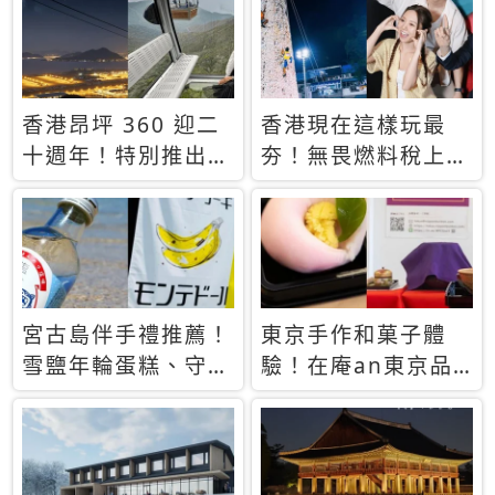
休才去圓夢 (附8.5
支援中文
萬次下載峇里島地
圖)😍
香港昂坪 360 迎二
香港現在這樣玩最
十週年！特別推出
夯！無畏燃料稅上
「夜間纜車」，輕旅
漲，現在買自由行只
行帶你搶先揭秘台灣
要8888元起
專屬禮遇
宮古島伴手禮推薦！
東京手作和菓子體
雪鹽年輪蛋糕、守護
驗！在庵an東京品
君餅乾，10款必買
味本格派日本茶道
清單