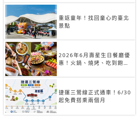
重返童年！找回童心的臺北
景點
2026年6月壽星生日餐廳優
惠！火鍋、燒烤、吃到飽，
90+餐廳生日優惠一覽
捷運三鶯線正式通車！6/30
起免費搭乘兩個月