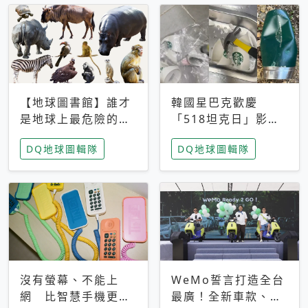
【地球圖書館】誰才
韓國星巴克歡慶
是地球上最危險的動
「518坦克日」影射
物？人類喜好決定哪
光州民主化運動 民
DQ地球圖輯隊
DQ地球圖輯隊
些動物「揹黑鍋」
眾：別在歷史傷口上
做生意
沒有螢幕、不能上
WeMo誓言打造全台
網 比智慧手機更讓
最廣！全新車款、獨