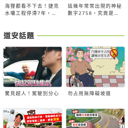
海狸都看不下去！捷克
這幾年常常出現的神秘
水壩工程停滯7年，海
數字2758，究竟是什
狸數夜完成省百萬美元
麼意思？為什麼可能影
響台灣的未來？
道安話題
驚見超人！駕駛別分心
勿占用無障礙坡道