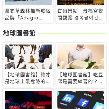
薰衣草森林推新旅宿
首爾景點｜景福宮夜
品牌「Adagio
間觀覽 경복궁야간관
Retreat」！首間選
람：2026年開放時
址北海道8月開幕
間、購票方式、實訪
地球圖書館
心得分享，感受白天
與夜晚截然不同的宮
殿魅力
【地球圖書館】誰才
【地球圖書館】吃豆
是地球上最危險的動
腐是需要練習的？當
物？人類喜好決定哪
西方人試圖用「煉
些動物「揹黑鍋」
乳」配上那塊無味的
白色豆腐