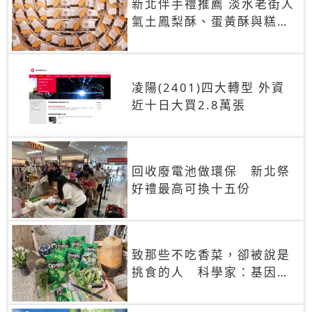
新北伴手禮推薦 淡水老街人
氣土鳳梨酥、蛋黃酥與糕餅
禮盒
凌陽(2401)四大轉型 外資
近十日大買2.8萬張
回收廢電池做環保 新北祭
好禮最高可換十五份
致那些不吃香菜，卻被說是
挑食的人 科學家：基因決
定你吃的香菜有沒有肥皂味