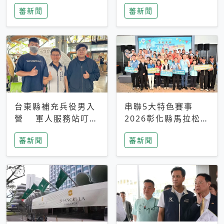
搜救中
選擇性解讀
蕃新聞
蕃新聞
台東縣補充兵役男入
串聯5大特色賽事
營 軍人服務站叮嚀
2026彰化縣馬拉松嘉
及歡送
年華啟動
蕃新聞
蕃新聞