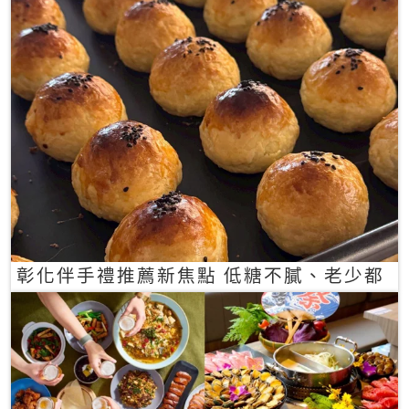
彰化伴手禮推薦新焦點 低糖不膩、老少都
愛的一口蛋黃酥禮盒