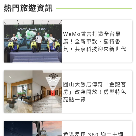
熱門旅遊資訊
WeMo誓言打造全台最
廣！全新車款、獨特香
氛，共享科技迎來新世代
圓山大飯店傳奇「金龍客
房」改裝開放！房型特色
亮點一覽
香港昂坪 360 迎二十週