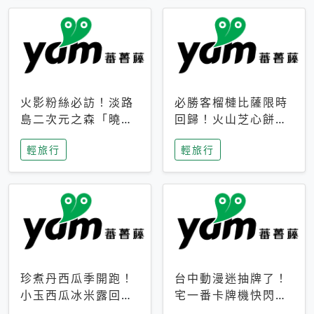
火影粉絲必訪！淡路
必勝客榴槤比薩限時
島二次元之森「曉」
回歸！火山芝心餅
解謎任務9月起全面
皮、榴槤冰淇淋到樂
輕旅行
輕旅行
支援中文
事聯名一次開吃
珍煮丹西瓜季開跑！
台中動漫迷抽牌了！
小玉西瓜冰米露回
宅一番卡牌機快閃草
歸，4公升分享壺也
悟道，15大人氣IP一