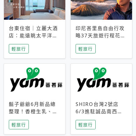
台東住宿｜立麗大酒
印尼峇里島自由行攻
店：能遠眺太平洋與
略37天旅遊行程花費
中央山脈，被田野包
5萬台幣 ❤️別等退休
輕旅行
輕旅行
圍的台東度假感住宿
才去圓夢 (附8.5萬次
下載峇里島地圖)😍
鬍子爺爺6月新品總
SHIRO台灣2號店
整理！香橙生乳、青
6/3進駐誠品南西！
檸乳酪到PAPA磁
限定香氛「果茶」與
輕旅行
輕旅行
鐵，販售細節一次看
永續店裝同步亮相