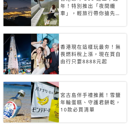
年！特別推出「夜間纜
車」，輕旅行帶你搶先揭
秘台灣專屬禮遇
香港現在這樣玩最夯！無
畏燃料稅上漲，現在買自
由行只要8888元起
宮古島伴手禮推薦！雪鹽
年輪蛋糕、守護君餅乾，
10款必買清單