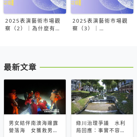
2025表演藝術市場觀
2025表演藝術市場觀
察（2）｜為什麼有些
察（3）｜
團隊總能大賣？達
OPENTIX20億票房之
康.come、面白大丈
後，我們到底看見了什
夫、相聲瓦舍年年霸榜
麼？
最新文章
男女結伴南澳海邊露
綠川治理爭議 水利
營落海 女獲救男仍
局回應：事實不容被