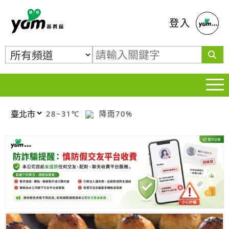
蕃薯藤
登入
28~31℃
降雨70%