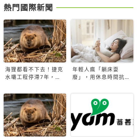
熱門國際新聞
海狸都看不下去！捷克
年輕人瘋「躺床耍
水壩工程停滯7年，海
廢」，用休息時間抗拒
狸數夜完成省百萬美元
生產力文化