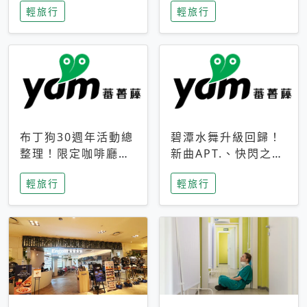
輕旅行
輕旅行
成今夏焦點
次開抽
布丁狗30週年活動總
碧潭水舞升級回歸！
整理！限定咖啡廳、
新曲APT.、快閃之夜
生日派對到路跑活動
到飛板秀，初夏夜遊
輕旅行
輕旅行
一次看
亮點一次看