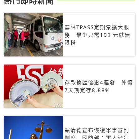
熱門即時新聞
雲林TPASS定期票擴大服
務 最少只需199 元就無
限搭
存款換匯優惠4連發 外幣
7天期定存8.88%
賴清德宣布恢復軍事審判
制度 國防部：軍人涉犯